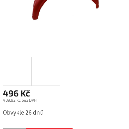
496 Kč
409,92 Kč bez DPH
Měrná
Obvykle 26 dnů
cena: