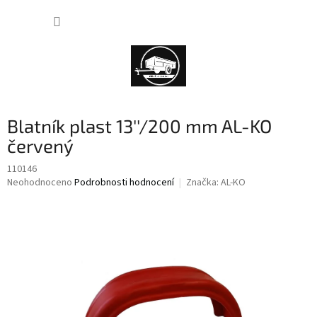
Přejít
NÁKUP
na
obsah
KOŠÍK
Blatník plast 13''/200 mm AL-KO
červený
110146
Průměrné
Neohodnoceno
Podrobnosti hodnocení
Značka:
AL-KO
hodnocení
produktu
je
0,0
z
5
hvězdiček.