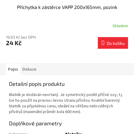
Příchytka k zástěrce VAPP 200x165mm, pozink
Skladem
19,83 Kč bez DPH
24 Kč
Do košíku
Popis
Diskuze
Detailní popis produktu
Blatník je dodáván nevrtaný. Je symetrický podél příčné osy, t.j.
lze ho použít na pravou i levou stranu přívěsu. Kvalitní barevný
blatník za přijatelnou cenu, ideální na většinu nebrzděných
přívěsů (maximální průměr kola 600 mm).
Doplňkové parametry