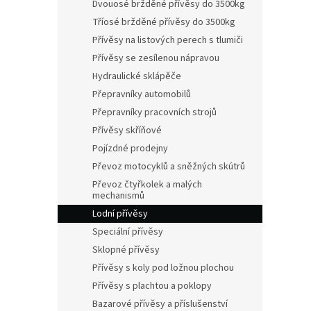
n
Dvouosé bržděné přívěsy do 3500kg
e
Tříosé bržděné přívěsy do 3500kg
l
Přívěsy na listových perech s tlumiči
Přívěsy se zesílenou nápravou
Hydraulické sklápěče
Přepravníky automobilů
Přepravníky pracovních strojů
Přívěsy skříňové
Pojízdné prodejny
Převoz motocyklů a sněžných skútrů
Převoz čtyřkolek a malých
mechanismů
Lodní přívěsy
Speciální přívěsy
Sklopné přívěsy
Přívěsy s koly pod ložnou plochou
Přívěsy s plachtou a poklopy
Bazarové přívěsy a příslušenství