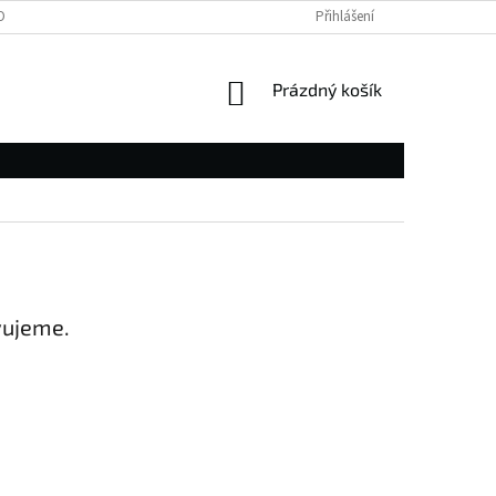
OBNÍCH ÚDAJŮ
Přihlášení
NÁKUPNÍ
Prázdný košík
KOŠÍK
vujeme.