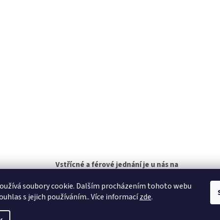
Vstřícné a férové jednání je u nás na
prvním místě!
oužívá soubory cookie. Dalším procházením tohoto webu
ouhlas s jejich používáním.. Více informací
zde
.