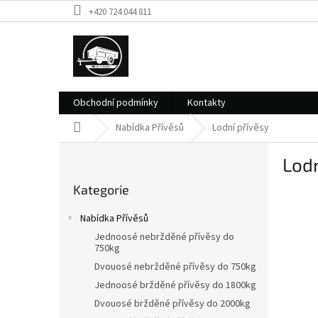
Přejít
+420 724 044 811
na
obsah
Obchodní podmínky
Kontakty
Domů
Nabídka Přívěsů
Lodní přívěsy
P
Lodn
o
Přeskočit
s
Kategorie
kategorie
t
r
Nabídka Přívěsů
a
Jednoosé nebržděné přívěsy do
n
750kg
n
Dvouosé nebržděné přívěsy do 750kg
í
Jednoosé bržděné přívěsy do 1800kg
p
Dvouosé bržděné přívěsy do 2000kg
a