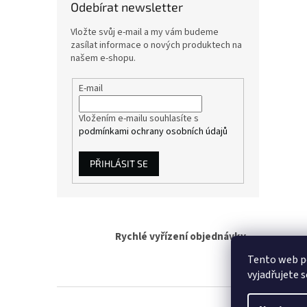
Odebírat newsletter
Vložte svůj e-mail a my vám budeme
zasílat informace o nových produktech na
našem e-shopu.
E-mail
Vložením e-mailu souhlasíte s
podmínkami ochrany osobních údajů
PŘIHLÁSIT SE
Rychlé vyřízení objednávky
Tento web p
vyjadřujete s
Z