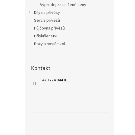
Výprodej za snížené ceny
Díly na přívěsy
Servis přívěsů
Půjčovna přívěsů
Příslušenství
Boxy a nosiče kol
Kontakt
+420 724 044 811