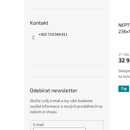
Kontakt
NEPT
236x1
+420 724 044 811
27 190
32 
Sklop
na lis
Tip
Odebírat newsletter
Vložte svůj e-mail a my vám budeme
zasílat informace o nových produktech na
našem e-shopu.
E-mail