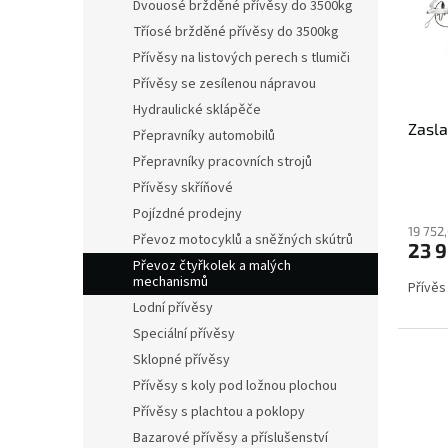
s
o
n
Dvouosé bržděné přívěsy do 3500kg
p
d
e
Tříosé bržděné přívěsy do 3500kg
r
u
l
Přívěsy na listových perech s tlumiči
o
k
Přívěsy se zesílenou nápravou
d
t
u
ů
Hydraulické sklápěče
Zasl
k
Přepravníky automobilů
t
Přepravníky pracovních strojů
ů
Přívěsy skříňové
Pojízdné prodejny
19 752
Převoz motocyklů a sněžných skútrů
23 
Převoz čtyřkolek a malých
mechanismů
Přívěs
Lodní přívěsy
Speciální přívěsy
Sklopné přívěsy
Přívěsy s koly pod ložnou plochou
Přívěsy s plachtou a poklopy
Bazarové přívěsy a příslušenství