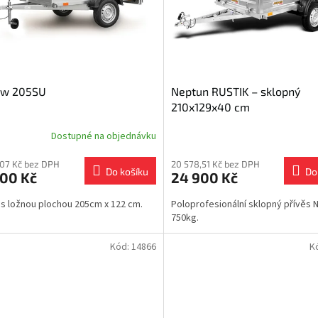
aw 205SU
Neptun RUSTIK – sklopný
210x129x40 cm
Dostupné na objednávku
,07 Kč bez DPH
20 578,51 Kč bez DPH
Do košíku
Do
900 Kč
24 900 Kč
 s ložnou plochou 205cm x 122 cm.
Poloprofesionální sklopný přívěs N
750kg.
Kód:
14866
K