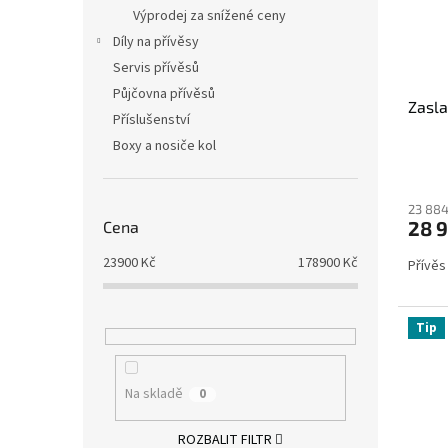
Výprodej za snížené ceny
Díly na přívěsy
Servis přívěsů
Půjčovna přívěsů
Zasl
Příslušenství
Boxy a nosiče kol
23 884
28 
Cena
23900
Kč
178900
Kč
Přívěs
Tip
Na skladě
0
ROZBALIT FILTR