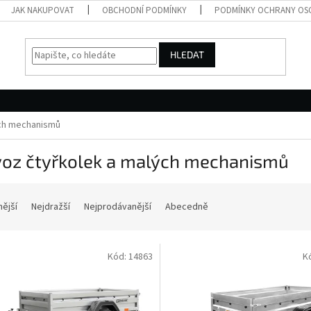
JAK NAKUPOVAT
OBCHODNÍ PODMÍNKY
PODMÍNKY OCHRANY OS
HLEDAT
ých mechanismů
voz čtyřkolek a malých mechanismů
nější
Nejdražší
Nejprodávanější
Abecedně
Kód:
14863
K