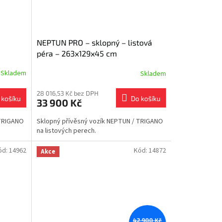
NEPTUN PRO – sklopný – listová
péra – 263x129x45 cm
Skladem
Skladem
28 016,53 Kč bez DPH
 košíku
Do košíku
33 900 Kč
 TRIGANO
Sklopný přívěsný vozík NEPTUN / TRIGANO
na listových perech.
ód:
14962
Kód:
14872
Akce
42 900 Kč