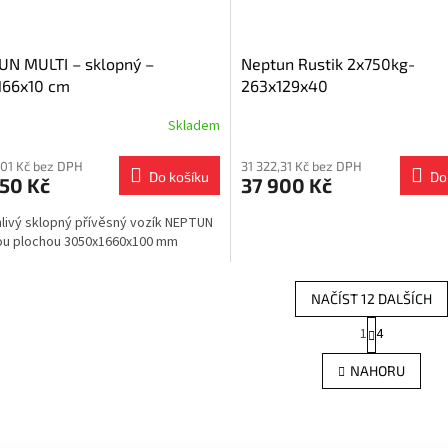
UN MULTI – sklopný –
Neptun Rustik 2x750kg-
166x10 cm
263x129x40
Skladem
,01 Kč bez DPH
31 322,31 Kč bez DPH
Do košíku
Do
50 Kč
37 900 Kč
livý sklopný přívěsný vozík NEPTUN
ou plochou 3050x1660x100 mm
NAČÍST 12 DALŠÍCH
S
1
4
O
t
r
v
NAHORU
á
l
n
á
k
d
o
a
v