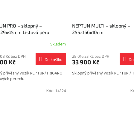
UN PRO – sklopný –
NEPTUN MULTI – sklopný –
29x45 cm Listová péra
255x166x10cm
Skladem
,08 Kč bez DPH
28 016,53 Kč bez DPH
Do košíku
Do
900 Kč
33 900 Kč
ný přívěsný vozík NEPTUN/TRIGANO
Sklopný přívěsný vozík NEPTUN /
tových perech.
Kód:
14824
K