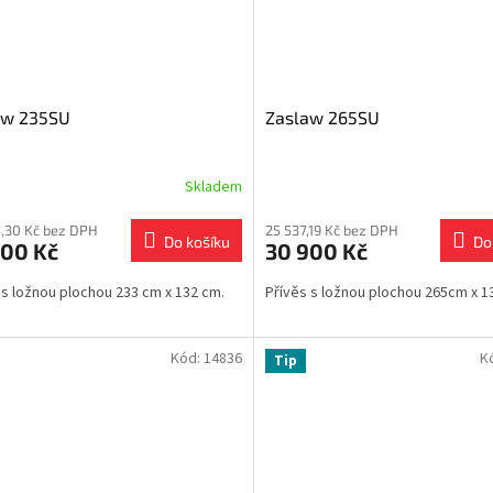
aw 235SU
Zaslaw 265SU
Skladem
,30 Kč bez DPH
25 537,19 Kč bez DPH
Do košíku
Do
900 Kč
30 900 Kč
 s ložnou plochou 233 cm x 132 cm.
Přívěs s ložnou plochou 265cm x 1
Kód:
14836
K
Tip