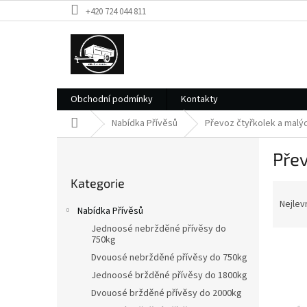
Přejít
+420 724 044 811
na
obsah
Obchodní podmínky
Kontakty
Domů
Nabídka Přívěsů
Převoz čtyřkolek a mal
P
Pře
o
Přeskočit
s
Kategorie
kategorie
Ř
t
a
r
Nejlev
Nabídka Přívěsů
z
a
Jednoosé nebržděné přívěsy do
e
n
750kg
V
n
n
Dvouosé nebržděné přívěsy do 750kg
ý
í
í
Jednoosé bržděné přívěsy do 1800kg
p
p
p
i
r
Dvouosé bržděné přívěsy do 2000kg
a