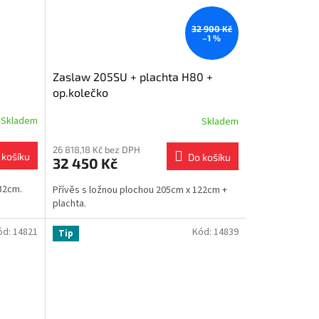
32 900 Kč
–1 %
Zaslaw 205SU + plachta H80 +
op.kolečko
Skladem
Skladem
26 818,18 Kč bez DPH
 košíku
Do košíku
32 450 Kč
32cm.
Přívěs s ložnou plochou 205cm x 122cm +
plachta.
ód:
14821
Kód:
14839
Tip