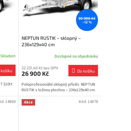
30 900 Kč
–12 %
NEPTUN RUSTIK – sklopný –
236x129x40 cm
Skladem
Dostupné na objednávku
22 231,40 Kč bez DPH
 košíku
Do košíku
26 900 Kč
7 210rt
Poloprofesionální sklopný přívěs NEPTUN
RUSTIK s ložnou plochou – 236x129x40 cm.
ód:
14869
Kód:
14878
Akce