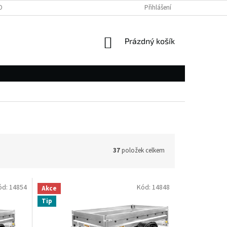
OBNÍCH ÚDAJŮ
Přihlášení
NÁKUPNÍ
Prázdný košík
KOŠÍK
37
položek celkem
ód:
14854
Kód:
14848
Akce
Tip