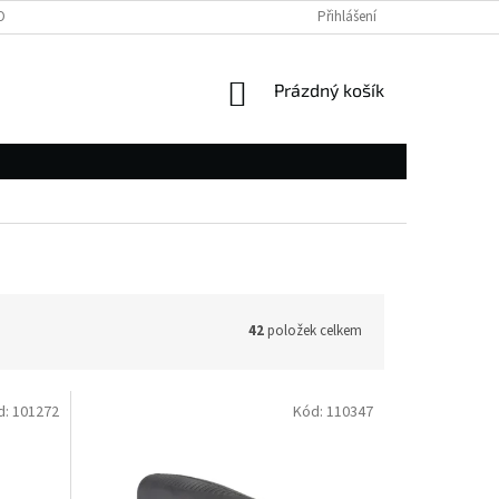
OBNÍCH ÚDAJŮ
Přihlášení
NÁKUPNÍ
Prázdný košík
KOŠÍK
42
položek celkem
d:
101272
Kód:
110347