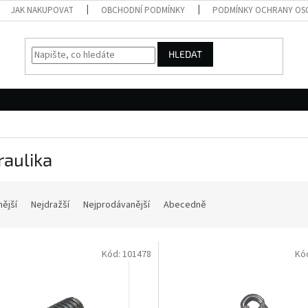
JAK NAKUPOVAT
OBCHODNÍ PODMÍNKY
PODMÍNKY OCHRANY OS
HLEDAT
raulika
nější
Nejdražší
Nejprodávanější
Abecedně
Kód:
101478
Kó