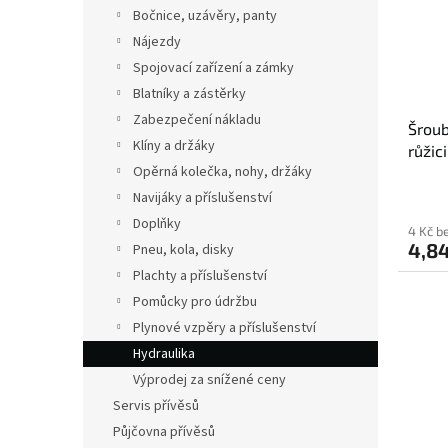
s
o
n
Bočnice, uzávěry, panty
p
d
e
Nájezdy
r
u
l
o
k
Spojovací zařízení a zámky
d
t
Blatníky a zástěrky
u
ů
Zabezpečení nákladu
Šroub
k
Klíny a držáky
růžic
t
Opěrná kolečka, nohy, držáky
Pump
ů
Navijáky a příslušenství
Doplňky
4 Kč b
4,84
Pneu, kola, disky
Plachty a příslušenství
Pomůcky pro údržbu
Plynové vzpěry a příslušenství
Hydraulika
Výprodej za snížené ceny
Servis přívěsů
Půjčovna přívěsů