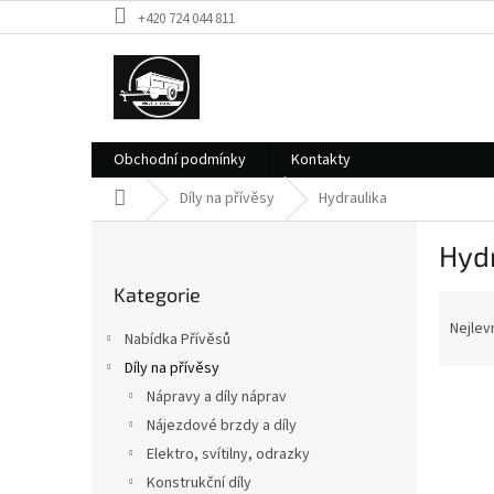
Přejít
+420 724 044 811
na
obsah
Obchodní podmínky
Kontakty
Domů
Díly na přívěsy
Hydraulika
P
Hyd
o
Přeskočit
s
Kategorie
kategorie
Ř
t
a
r
Nejlev
Nabídka Přívěsů
z
a
Díly na přívěsy
e
n
V
n
Nápravy a díly náprav
n
ý
í
í
Nájezdové brzdy a díly
p
p
p
Elektro, svítilny, odrazky
i
r
a
Konstrukční díly