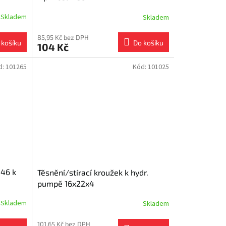
Skladem
Skladem
85,95 Kč bez DPH
 košíku
Do košíku
104 Kč
d:
101265
Kód:
101025
-46 k
Těsnění/stírací kroužek k hydr.
pumpě 16x22x4
Skladem
Skladem
101,65 Kč bez DPH