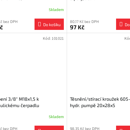
Skladem
Kč bez DPH
80,17 Kč bez DPH
Do košíku
Do
č
97 Kč
Kód:
101021
Kó
ení 3/8" M18x1,5 k
Těsnění/stírací kroužek 605
ulickému čerpadlu
hydr. pumpě 20x28x5
Skladem
Kč bez DPH
98,35 Kč bez DPH