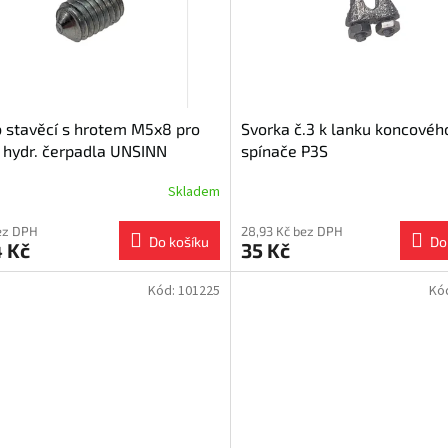
 stavěcí s hrotem M5x8 pro
Svorka č.3 k lanku koncovéh
i hydr. čerpadla UNSINN
spínače P3S
less
Skladem
ez DPH
28,93 Kč bez DPH
Do košíku
Do
 Kč
35 Kč
Kód:
101225
Kó