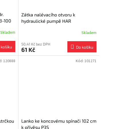
r.
Zátka nalévacího otvoru k
8-100
hydraulické pumpě HAR
Skladem
Skladem
50,41 Kč bez DPH
 košíku
Do košíku
61 Kč
d:
120888
Kód:
101271
strčkou
Lanko ke koncovému spínači 102 cm
k přívěsu P3S