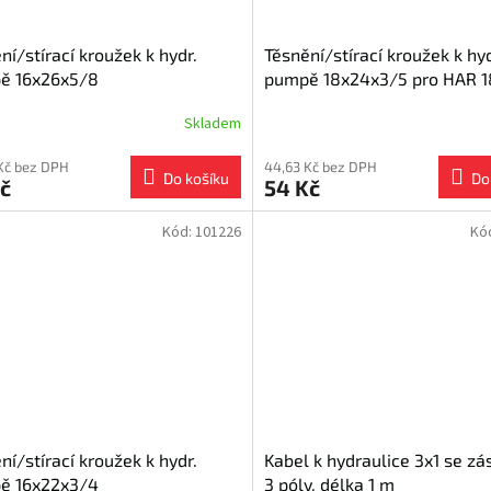
ní/stírací kroužek k hydr.
Těsnění/stírací kroužek k hyd
ě 16x26x5/8
pumpě 18x24x3/5 pro HAR 1
Skladem
Kč bez DPH
44,63 Kč bez DPH
Do košíku
Do
č
54 Kč
Kód:
101226
Kó
ní/stírací kroužek k hydr.
Kabel k hydraulice 3x1 se zá
ě 16x22x3/4
3 póly, délka 1 m