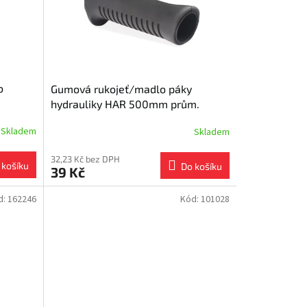
o
Gumová rukojeť/madlo páky
hydrauliky HAR 500mm prům.
22mm
Skladem
Skladem
32,23 Kč bez DPH
 košíku
Do košíku
39 Kč
d:
162246
Kód:
101028