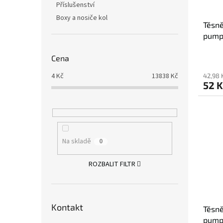
Příslušenství
Boxy a nosiče kol
Těsně
pump
Cena
4
Kč
13838
Kč
42,98 
52 K
Na skladě
0
ROZBALIT FILTR
Kontakt
Těsně
pump