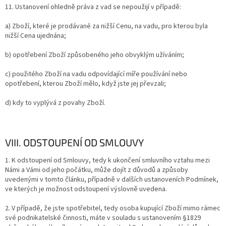
11. Ustanovení ohledně práva z vad se nepoužijí v případě:
a) Zboží, které je prodávané za nižší Cenu, na vadu, pro kterou byla
nižší Cena ujednána;
b) opotřebení Zboží způsobeného jeho obvyklým užíváním;
c) použitého Zboží na vadu odpovídající míře používání nebo
opotřebení, kterou Zboží mělo, když jste jej převzali;
d) kdy to vyplývá z povahy Zboží.
VIII. ODSTOUPENÍ OD SMLOUVY
1. K odstoupení od Smlouvy, tedy k ukončení smluvního vztahu mezi
Námi a Vámi od jeho počátku, může dojít z důvodů a způsoby
uvedenými v tomto článku, případně v dalších ustanoveních Podmínek,
ve kterých je možnost odstoupení výslovně uvedena.
2.
V případě, že jste spotřebitel, tedy osoba kupující Zboží mimo rámec
své podnikatelské činnosti, máte v souladu s ustanovením §1829