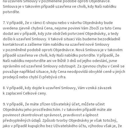
na uzavření Smlouvy v pozměněné podobě oproti Objednávce.
Smlouva je v takovém případě uzavřena ve chvíli, kdy Naši nabídku
potvrdíte.
7. V případě, že v rámci E-shopu nebo v návrhu Objednávky bude
uvedena zjevně chybná Cena, nejsme povinni Vám Zboží za tuto Cenu
dodat ani v případě, kdy jste obdrželi potvrzení Objednávky, a tedy
došlo k uzavření Smlouvy. V takové situaci Vás budeme bezodkladně
kontaktovat a zašleme Vám nabídku na uzavření nové Smlouvy
v pozměněné podobě oproti Objednávce. Nová Smlouva je v takovém
případě uzavřena ve chvíli, kdy Naši nabídku potvrdíte. V případě, že
Naši nabídku nepotvrdíte ani ve lhůtě 3 dnů od jejího odeslání, jsme
oprávněni od uzavřené Smlouvy odstoupit. Za zjevnou chybu v Ceně se
považuje například situace, kdy Cena neodpovídá obvyklé ceně u jiných
prodejců nebo chybí či přebývá cifra.
8. V případě, kdy dojde k uzavření Smlouvy, Vám vzniká závazek
k zaplacení Celkové ceny.
9. V případě, že máte zřízen Uživatelský účet, můžete učinit
Objednávku jeho prostřednictvím. I v takovém případě máte ale
povinnost zkontrolovat správnost, pravdivost a úplnost
předvyplněných údajů. Způsob tvorby Objednávky je však totožný,
jako v případě kupujícího bez Uživatelského účtu, výhodou však je, že