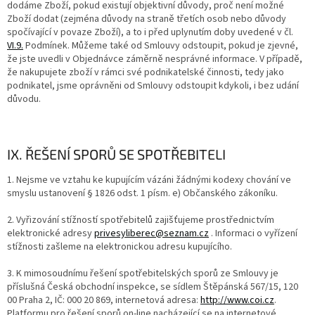
dodáme Zboží, pokud existují objektivní důvody, proč není možné
Zboží dodat (zejména důvody na straně třetích osob nebo důvody
spočívající v povaze Zboží), a to i před uplynutím doby uvedené v čl.
VI.9.
Podmínek. Můžeme také od Smlouvy odstoupit, pokud je zjevné,
že jste uvedli v Objednávce záměrně nesprávné informace. V případě,
že nakupujete zboží v rámci své podnikatelské činnosti, tedy jako
podnikatel, jsme oprávněni od Smlouvy odstoupit kdykoli, i bez udání
důvodu.
IX. ŘEŠENÍ SPORŮ SE SPOTŘEBITELI
1. Nejsme ve vztahu ke kupujícím vázáni žádnými kodexy chování ve
smyslu ustanovení § 1826 odst. 1 písm. e) Občanského zákoníku.
2. Vyřizování stížností spotřebitelů zajišťujeme prostřednictvím
elektronické adresy
privesyliberec@seznam.cz
. Informaci o vyřízení
stížnosti zašleme na elektronickou adresu kupujícího.
3. K mimosoudnímu řešení spotřebitelských sporů ze Smlouvy je
příslušná Česká obchodní inspekce, se sídlem Štěpánská 567/15, 120
00 Praha 2, IČ: 000 20 869, internetová adresa:
http://www.coi.cz
.
Platformu pro řešení sporů on-line nacházející se na internetové