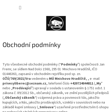
Přejít
NÁKUP
na
obsah
KOŠÍK
Obchodní podmínky
Tyto všeobecné obchodní podmínky (“
Podmínky
”) společnosti Jan
Fremr, se sídlem Nad Dolci 1560, 295 01 Mnichovo Hradiště, IČO
01446363, zapsaná v obchodním rejstříku pod sp. zn.
OŽÚ/769/2021/Vra
vedeném u
MÚ Mnichovo Hradiště, ,
e
-mail
privesyliberec@seznam.cz,
telefonní číslo
+420724044811
(„
My
”
nebo „
Prodávající
”) upravují v souladu s ustanovením § 1751 odst. 1
zákona č. 89/2012 Sb., občanský zákoník, ve znění pozdějších předpisů
(„
Občanský zákoník
“) vzájemná práva a povinnosti Vás, jakožto
kupujících, a Nás, jakožto prodávajících, vzniklá v souvislosti nebo na
základě kupní smlouvy („
Smlouva
“) uzavřené prostřednictvím E-shopu