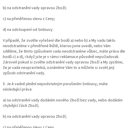
b) na odstranění vady opravou Zboží;
c) na přiměřenou slevu z Ceny;
d) na odstoupení od Smlouvy.
V případě, že zvolíte vyřešení dle bodů a) nebo b) a My vadu takto
neodstraníme v přiměřené lhůtě, kterou jsme uvedli, nebo Vám
sdělíme, že tímto způsobem vadu neodstraníme vůbec, máte práva dle
bodů c) a d), i když jste je v rámci reklamace původně nepožadovali.
Zároveň pokud si zvolíte odstranění vady opravou Zboží a My zjistíme,
že je vada neopravitelná, oznámíme Vám to a můžete si zvolit jiný
způsob odstranění vady.
5. Je-li vadné plnění nepodstatným porušením Smlouvy, máte
následující práva:
a) na odstranění vady dodáním nového Zboží bez vady, nebo dodáním
chybějící části Zboží;
b) na odstranění vady opravou Zboží;
c) na přiměřenou slevu z Ceny.