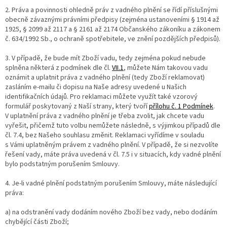
2. Práva a povinnosti ohledně práv z vadného plnění se řídí příslušnými
obecně závaznými právními předpisy (zejména ustanoveními § 1914 až
1925, § 2099 až 2117 a § 2161 až 2174 Občanského zákoníku a zákonem
č. 634/1992 Sb., o ochraně spotřebitele, ve znění pozdějších předpisů).
3. V případě, že bude mít Zboží vadu, tedy zejména pokud nebude
splněna některá z podmínek dle čl.
VII.1
, můžete Nám takovou vadu
oznámit a uplatnit práva z vadného plnění (tedy Zboží reklamovat)
zasláním e-mailu či dopisu na Naše adresy uvedené u Našich
identifikačních údajů. Pro reklamaci můžete využít také vzorový
formulář poskytovaný z Naší strany, který tvoří
přílohu č. 1 Podmínek
.
V uplatnění práva z vadného plnění je třeba zvolit, jak chcete vadu
vyřešit, přičemž tuto volbu nemůžete následně, s výjimkou případů dle
čl. 7.4, bez Našeho souhlasu změnit. Reklamaci vyřídíme v souladu
s Vámi uplatněným právem z vadného plnění. V případě, že si nezvolíte
řešení vady, máte práva uvedená v čl. 7.5 i v situacích, kdy vadné plnění
bylo podstatným porušením Smlouvy.
4. Je-li vadné plnění podstatným porušením Smlouvy, máte následující
práva:
a) na odstranění vady dodáním nového Zboží bez vady, nebo dodáním
chybějící části Zboží;