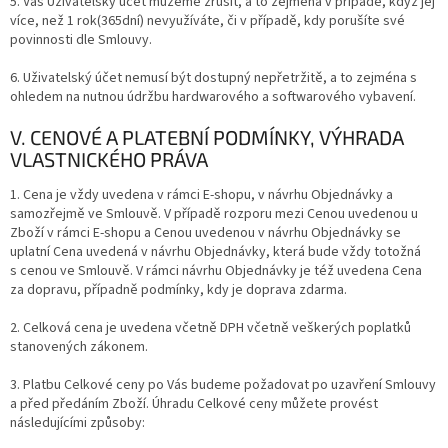
5. Váš Uživatelský účet můžeme zrušit, a to zejména v případě, když jej
více, než 1 rok(365dní) nevyužíváte, či v případě, kdy porušíte své
povinnosti dle Smlouvy.
6. Uživatelský účet nemusí být dostupný nepřetržitě, a to zejména s
ohledem na nutnou údržbu hardwarového a softwarového vybavení.
V. CENOVÉ A PLATEBNÍ PODMÍNKY, VÝHRADA
VLASTNICKÉHO PRÁVA
1. Cena je vždy uvedena v rámci E-shopu, v návrhu Objednávky a
samozřejmě ve Smlouvě. V případě rozporu mezi Cenou uvedenou u
Zboží v rámci E-shopu a Cenou uvedenou v návrhu Objednávky se
uplatní Cena uvedená v návrhu Objednávky, která bude vždy totožná
s cenou ve Smlouvě. V rámci návrhu Objednávky je též uvedena Cena
za dopravu, případně podmínky, kdy je doprava zdarma.
2. Celková cena je uvedena včetně DPH včetně veškerých poplatků
stanovených zákonem.
3. Platbu Celkové ceny po Vás budeme požadovat po uzavření Smlouvy
a před předáním Zboží. Úhradu Celkové ceny můžete provést
následujícími
způsoby: