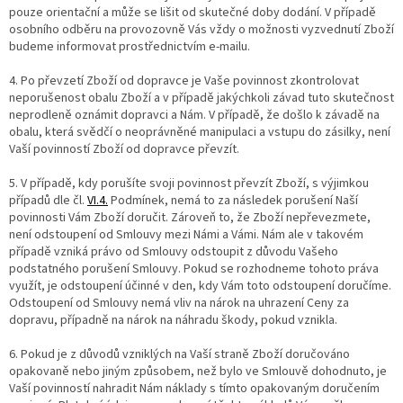
pouze orientační a může se lišit od skutečné doby dodání. V případě
osobního odběru na provozovně Vás vždy o možnosti vyzvednutí Zboží
budeme informovat prostřednictvím e-mailu.
4. Po převzetí Zboží od dopravce je Vaše povinnost zkontrolovat
neporušenost obalu Zboží a v případě jakýchkoli závad tuto skutečnost
neprodleně oznámit dopravci a Nám. V případě, že došlo k závadě na
obalu, která svědčí o neoprávněné manipulaci a vstupu do zásilky, není
Vaší povinností Zboží od dopravce převzít.
5. V případě, kdy porušíte svoji povinnost převzít Zboží, s výjimkou
případů dle čl.
VI.
4.
Podmínek, nemá to za následek porušení Naší
povinnosti Vám Zboží doručit. Zároveň to, že Zboží nepřevezmete,
není odstoupení od Smlouvy mezi Námi a Vámi. Nám ale v takovém
případě vzniká právo od Smlouvy odstoupit z důvodu Vašeho
podstatného porušení Smlouvy. Pokud se rozhodneme tohoto práva
využít, je odstoupení účinné v den, kdy Vám toto odstoupení doručíme.
Odstoupení od Smlouvy nemá vliv na nárok na uhrazení Ceny za
dopravu, případně na nárok na náhradu škody, pokud vznikla.
6. Pokud je z důvodů vzniklých na Vaší straně Zboží doručováno
opakovaně nebo jiným způsobem, než bylo ve Smlouvě dohodnuto, je
Vaší povinností nahradit Nám náklady s tímto opakovaným doručením