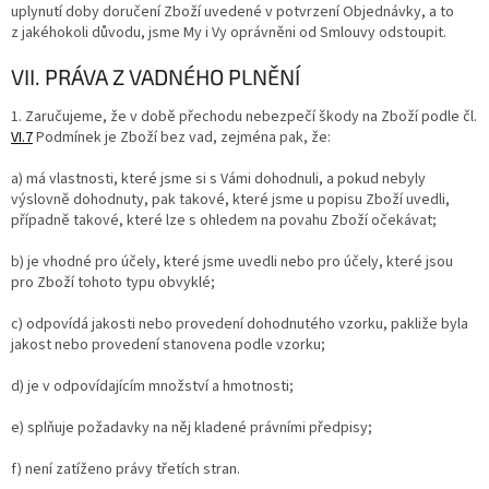
uplynutí doby doručení Zboží uvedené v potvrzení Objednávky, a to
z jakéhokoli důvodu, jsme My i Vy oprávněni od Smlouvy odstoupit.
VII. PRÁVA Z VADNÉHO PLNĚNÍ
1.
Zaručujeme, že v době přechodu nebezpečí škody na Zboží podle čl.
VI.
7
Podmínek je Zboží bez vad, zejména pak, že:
a) má vlastnosti, které jsme si s Vámi dohodnuli, a pokud nebyly
výslovně dohodnuty, pak takové, které jsme u popisu Zboží uvedli,
případně takové, které lze s ohledem na povahu Zboží očekávat;
b) je vhodné pro účely, které jsme uvedli nebo pro účely, které jsou
pro Zboží tohoto typu obvyklé;
c) odpovídá jakosti nebo provedení dohodnutého vzorku, pakliže byla
jakost nebo provedení stanovena podle vzorku;
d) je v odpovídajícím množství a hmotnosti;
e) splňuje požadavky na něj kladené právními předpisy;
f) není zatíženo právy třetích stran.