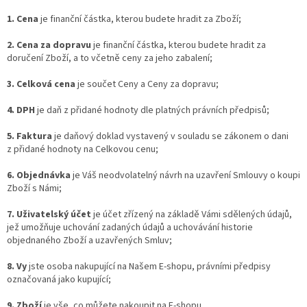
1. Cena
je finanční částka, kterou budete hradit za Zboží;
2. Cena za dopravu
je finanční částka, kterou budete hradit za
doručení Zboží, a to včetně ceny za jeho zabalení;
3. Celková cena
je součet Ceny a Ceny za dopravu;
4. DPH
je daň z přidané hodnoty dle platných právních předpisů;
5. Faktura
je daňový doklad vystavený v souladu se zákonem o dani
z přidané hodnoty na Celkovou cenu;
6. Objednávka
je Váš neodvolatelný návrh na uzavření Smlouvy o koupi
Zboží s Námi;
7. Uživatelský účet
je účet zřízený na základě Vámi sdělených údajů,
jež umožňuje uchování zadaných údajů a uchovávání historie
objednaného Zboží a uzavřených Smluv;
8. Vy
jste osoba nakupující na Našem E-shopu, právními předpisy
označovaná jako kupující;
9. Zboží
je vše, co můžete nakoupit na E-shopu.