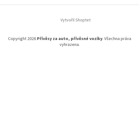
Z
á
Vytvořil Shoptet
p
a
t
Copyright 2026
Přívěsy za auto, přívěsné vozíky
. Všechna práva
í
vyhrazena.