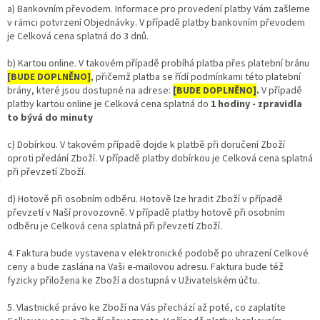
a) Bankovním převodem. Informace pro provedení platby Vám zašleme
v rámci potvrzení Objednávky. V případě platby bankovním převodem
je Celková cena splatná do 3 dnů.
b) Kartou online. V takovém případě probíhá platba přes platební bránu
[BUDE DOPLNĚNO]
, přičemž platba se řídí podmínkami této platební
brány, které jsou dostupné na adrese:
[BUDE DOPLNĚNO]
.
V případě
platby kartou online je Celková cena splatná do
1 hodiny - zpravidla
to bývá do minuty
c) Dobírkou.
V takovém případě dojde k platbě při doručení Zboží
oproti předání Zboží. V případě platby dobírkou je Celková cena splatná
při převzetí Zboží.
d) Hotově při osobním odběru. Hotově lze hradit Zboží v případě
převzetí v Naší provozovně. V případě platby hotově při osobním
odběru je Celková cena splatná při převzetí Zboží.
4. Faktura bude vystavena v elektronické podobě po uhrazení Celkové
ceny a bude zaslána na Vaši e-mailovou adresu. Faktura bude též
fyzicky přiložena ke Zboží a dostupná v Uživatelském účtu.
5. Vlastnické právo ke Zboží na Vás přechází až poté, co zaplatíte