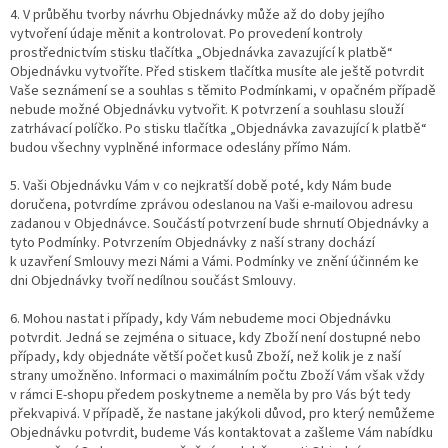
4. V průběhu tvorby návrhu Objednávky může až do doby jejího
vytvoření údaje měnit a kontrolovat. Po provedení kontroly
prostřednictvím stisku tlačítka „Objednávka zavazující k platbě“
Objednávku vytvoříte. Před stiskem tlačítka musíte ale ještě potvrdit
Vaše seznámení se a souhlas s těmito Podmínkami, v opačném případě
nebude možné Objednávku vytvořit. K potvrzení a souhlasu slouží
zatrhávací políčko. Po stisku tlačítka „Objednávka zavazující k platbě“
budou všechny vyplněné informace odeslány přímo Nám.
5. Vaši Objednávku Vám v co nejkratší době poté, kdy Nám bude
doručena, potvrdíme zprávou odeslanou na Vaši e-mailovou adresu
zadanou v Objednávce. Součástí potvrzení bude shrnutí Objednávky a
tyto Podmínky. Potvrzením Objednávky z naší strany dochází
k uzavření Smlouvy mezi Námi a Vámi. Podmínky ve znění účinném ke
dni Objednávky tvoří nedílnou součást Smlouvy.
6. Mohou nastat i případy, kdy Vám nebudeme moci Objednávku
potvrdit. Jedná se zejména o situace, kdy Zboží není dostupné nebo
případy, kdy objednáte větší počet kusů Zboží, než kolik je z naší
strany umožněno. Informaci o maximálním počtu Zboží Vám však vždy
v rámci E-shopu předem poskytneme a neměla by pro Vás být tedy
překvapivá. V případě, že nastane jakýkoli důvod, pro který nemůžeme
Objednávku potvrdit, budeme Vás kontaktovat a zašleme Vám nabídku