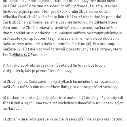
občanského zákoníku právo odstoupit od Smlouvy bez udání důvodu
ve lhůtě 14 dnů ode dne doručení Zboží. V případě, že jsme uzavřeli
Smlouvu, jejímž předmětem je několik druhů Zboží nebo dodání
několika částí Zboží, začíná tato lhůta běžet až dnem dodání poslední
části Zboží, a v případě, že jsme uzavřeli Smlouvu, na základě které
Vám budeme Zboží dodávat pravidelně a opakovaně, začíná běžet
dnem dodání první dodávky. Od Smlouvy můžete odstoupit jakýmkoliv
prokazatelným způsobem (zejména zasláním e-mailu nebo dopisu na
Naše adresy uvedené u Našich identifikačních údajů). Pro odstoupení
můžete využít také vzorový formulář poskytovaný z Naší strany, který
tvoří
přílohu č. 2
Podmínek.
3. Ani jako spotřebitel však nemůžete od Smlouvy odstoupit
v případech, kdy je předmětem Smlouvy:
a) Zboží, jehož Cena závisí na výchylkách finančního trhu nezávisle na
Naší vůli a může k nim dojít během lhůty pro odstoupení od Smlouvy;
b) dodání alkoholických nápojů, které mohou být dodány až po uplynutí
třiceti dnů a jejich Cena závisí na výchylkách finančního trhu nezávislých
na Naší vůli;
c) Zboží, které bylo upraveno podle Vašeho přání nebo pro Vaši osobu;