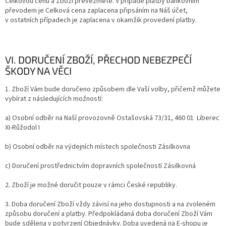
Celkovou cenu a Zboží převezmete. V případě platby bankovním
převodem je Celková cena zaplacena připsáním na Náš účet,
v ostatních případech je zaplacena v okamžik provedení platby.
VI. DORUČENÍ ZBOŽÍ, PŘECHOD NEBEZPEČÍ
ŠKODY NA VĚCI
1. Zboží Vám bude doručeno způsobem dle Vaší volby, přičemž můžete
vybírat z následujících možností:
a) Osobní odběr na Naší provozovně Ostašovská 73/31, 460 01 Liberec
XI-Růžodol I
b) Osobní odběr na výdejních místech společnosti Zásilkovna
c) Doručení prostřednictvím dopravních společností Zásilkovná
2. Zboží je možné doručit pouze v rámci České republiky.
3. Doba doručení Zboží vždy závisí na jeho dostupnosti a na zvoleném
způsobu doručení a platby. Předpokládaná doba doručení Zboží Vám
bude sdělena v potvrzení Objednávky. Doba uvedená na E-shopu je