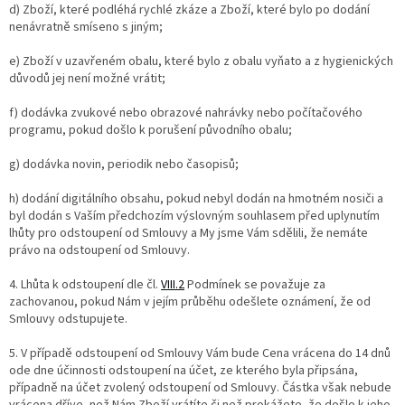
d) Zboží, které podléhá rychlé zkáze a Zboží, které bylo po dodání
nenávratně smíseno s jiným;
e) Zboží v uzavřeném obalu, které bylo z obalu vyňato a z hygienických
důvodů jej není možné vrátit;
f) dodávka zvukové nebo obrazové nahrávky nebo počítačového
programu, pokud došlo k porušení původního obalu;
g) dodávka novin, periodik nebo časopisů;
h) dodání digitálního obsahu, pokud nebyl dodán na hmotném nosiči a
byl dodán s Vaším předchozím výslovným souhlasem před uplynutím
lhůty pro odstoupení od Smlouvy a My jsme Vám sdělili, že nemáte
právo na odstoupení od Smlouvy.
4. Lhůta k odstoupení dle čl.
VIII.2
Podmínek se považuje za
zachovanou, pokud Nám v jejím průběhu odešlete oznámení, že od
Smlouvy odstupujete.
5. V případě odstoupení od Smlouvy Vám bude Cena vrácena do 14 dnů
ode dne účinnosti odstoupení na účet, ze kterého byla připsána,
případně na účet zvolený odstoupení od Smlouvy. Částka však nebude