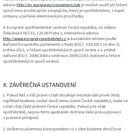
adrese
http://ec.europa.eu/consumers/odr
je možné využít při řešení
sporů mezi prodávajícím a kupujícím, který je spotřebitelem, z kupní
smlouvy uzavřené elektronickými prostředky.
4. Evropské spotřebitelské centrum Česká republika, se sídlem
Štěpánská 567/15, 120 00 Praha 2, internetová adresa:
http://www.evropskyspotrebitel.cz
je kontaktním místem podle
Nařízení Evropského parlamentu a Rady (EU) č. 524/2013 ze dne 21.
května 2013, o řešení spotřebitelských sporů on-line a o změně
nařízení (ES) č. 2006/2004 a směrnice 2009/22/ES (nařízení o řešení
spotřebitelských sporů on-line).
X. ZÁVĚREČNÁ USTANOVENÍ
1. Pokud Náš a Váš právní vztah obsahuje mezinárodní prvek (tedy
například budeme zasílat zboží mimo území České republiky), bude se
vztah vždy řádit právem České republiky. Pokud jste však
spotřebitelé, nejsou tímto ujednáním dotčena Vaše práva plynoucí
z právních předpisů.
2. Veškerou písemnou korespondenci si s Vámi budeme doručovat