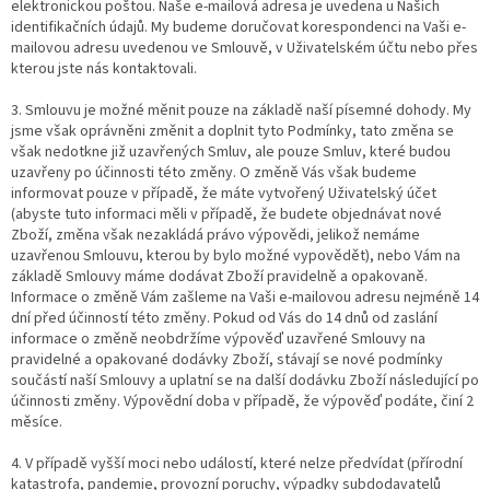
elektronickou poštou. Naše e-mailová adresa je uvedena u Našich
identifikačních údajů. My budeme doručovat korespondenci na Vaši e-
mailovou adresu uvedenou ve Smlouvě, v Uživatelském účtu nebo přes
kterou jste nás kontaktovali.
3. Smlouvu je možné měnit pouze na základě naší písemné dohody. My
jsme však oprávněni změnit a doplnit tyto Podmínky, tato změna se
však nedotkne již uzavřených Smluv, ale pouze Smluv, které budou
uzavřeny po účinnosti této změny. O změně Vás však budeme
informovat pouze v případě, že máte vytvořený Uživatelský účet
(abyste tuto informaci měli v případě, že budete objednávat nové
Zboží, změna však nezakládá právo výpovědi, jelikož nemáme
uzavřenou Smlouvu, kterou by bylo možné vypovědět), nebo Vám na
základě Smlouvy máme dodávat Zboží pravidelně a opakovaně.
Informace o změně Vám zašleme na Vaši e-mailovou adresu nejméně 14
dní před účinností této změny. Pokud od Vás do 14 dnů od zaslání
informace o změně neobdržíme výpověď uzavřené Smlouvy na
pravidelné a opakované dodávky Zboží, stávají se nové podmínky
součástí naší Smlouvy a uplatní se na další dodávku Zboží následující po
účinnosti změny. Výpovědní doba v případě, že výpověď podáte, činí 2
měsíce.
4. V případě vyšší moci nebo událostí, které nelze předvídat (přírodní
katastrofa, pandemie, provozní poruchy, výpadky subdodavatelů