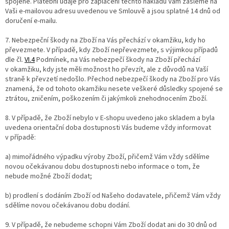
spojené. Platební údaje pro zaplacení těchto nákladů Vám zašleme na
Vaši e-mailovou adresu uvedenou ve Smlouvě a jsou splatné 14 dnů od
doručení e-mailu.
7.
Nebezpeční škody na Zboží na Vás přechází v okamžiku, kdy ho
převezmete. V případě, kdy Zboží nepřevezmete, s výjimkou případů
dle čl.
VI.
4
Podmínek, na Vás nebezpečí škody na Zboží přechází
v okamžiku, kdy jste měli možnost ho převzít, ale z důvodů na Vaší
straně k převzetí nedošlo. Přechod nebezpečí škody na Zboží pro Vás
znamená, že od tohoto okamžiku nesete veškeré důsledky spojené se
ztrátou, zničením, poškozením či jakýmkoli znehodnocením Zboží.
8. V případě, že Zboží nebylo v E-shopu uvedeno jako skladem a byla
uvedena orientační doba dostupnosti Vás budeme vždy informovat
v případě:
a) mimořádného výpadku výroby Zboží, přičemž Vám vždy sdělíme
novou očekávanou dobu dostupnosti nebo informace o tom, že
nebude možné Zboží dodat;
b) prodlení s dodáním Zboží od Našeho dodavatele, přičemž Vám vždy
sdělíme novou očekávanou dobu dodání.
9.
V případě, že nebudeme schopni Vám Zboží dodat ani do 30 dnů od