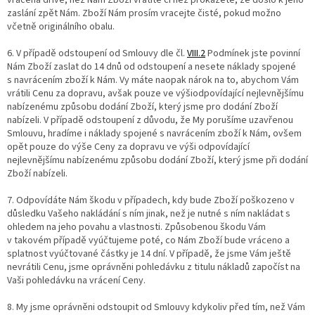
vrácena dříve, než Nám Zboží vrátíte či než prokážete, že došlo k jeho
zaslání zpět Nám. Zboží Nám prosím vracejte čisté, pokud možno
včetně originálního obalu.
6. V případě odstoupení od Smlouvy dle čl.
VIII.2
Podmínek jste povinní
Nám Zboží zaslat do 14 dnů od odstoupení a nesete náklady spojené
s navrácením zboží k Nám. Vy máte naopak nárok na to, abychom Vám
vrátili Cenu za dopravu, avšak pouze ve výši
odpovídající nejlevnějšímu
nabízenému způsobu dodání Zboží, který jsme pro dodání Zboží
nabízeli. V případě odstoupení z důvodu, že My porušíme uzavřenou
Smlouvu, hradíme i náklady spojené s navrácením zboží k Nám, ovšem
opět pouze do výše Ceny za dopravu ve výši
odpovídající
nejlevnějšímu nabízenému způsobu dodání Zboží, který jsme při dodání
Zboží nabízeli.
7. Odpovídáte Nám škodu v případech, kdy bude Zboží poškozeno v
důsledku Vašeho nakládání s ním jinak, než je nutné s ním nakládat s
ohledem na jeho povahu a vlastnosti. Způsobenou škodu Vám
v takovém případě vyúčtujeme poté, co Nám Zboží bude vráceno a
splatnost vyúčtované částky je 14 dní. V případě, že jsme Vám ještě
nevrátili Cenu, jsme oprávněni pohledávku z titulu nákladů započíst na
Vaši pohledávku na vrácení Ceny.
8. My jsme oprávněni odstoupit od Smlouvy kdykoliv před tím, než Vám