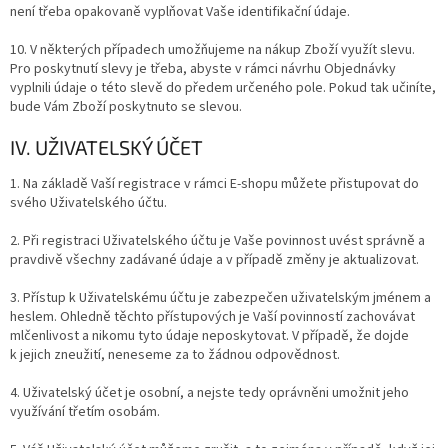
není třeba opakovaně vyplňovat Vaše identifikační údaje.
10. V některých případech umožňujeme na nákup Zboží využít slevu.
Pro poskytnutí slevy je třeba, abyste v rámci návrhu Objednávky
vyplnili údaje o této slevě do předem určeného pole. Pokud tak učiníte,
bude Vám Zboží poskytnuto se slevou.
IV. UŽIVATELSKÝ ÚČET
1. Na základě Vaší registrace v rámci E-shopu můžete přistupovat do
svého Uživatelského účtu.
2. Při registraci Uživatelského účtu je Vaše povinnost uvést správně a
pravdivě všechny zadávané údaje a v případě změny je aktualizovat.
3. Přístup k Uživatelskému účtu je zabezpečen uživatelským jménem a
heslem. Ohledně těchto přístupových je Vaší povinností zachovávat
mlčenlivost a nikomu tyto údaje neposkytovat. V případě, že dojde
k jejich zneužití, neneseme za to žádnou odpovědnost.
4. Uživatelský účet je osobní, a nejste tedy oprávněni umožnit jeho
využívání třetím osobám.