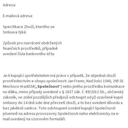
Adresa:
E-mailová adresa:
Specifikace Zboží, kterého se
Smlouva týká:
Způsob pro navrácení obdržených
finančních prostředků, případně
uvedení čísla bankovního účtu:
Je-li kupující spotřebitelem má právo v případě, že objednal zboží
prostřednictvím e-shopu společnosti Jan Fremr, Nad Dolci 1560, 295 01
Mnichovo Hradiště(„
Společnost
“) nebo jiného prostředku komunikace
na dálku, mimo případy uvedené v § 1837 zák. č. 89/2012 Sb., občanský
zákoník, ve znění pozdějších předpisů odstoupit od již uzavřené kupní
smlouvy do 14 dnů ode dne převzetí zboží, a to bez uvedení důvodu a
bez jakékoli sankce. Toto odstoupení oznámí kupující Společnosti
písemně na adresu provozovny Společnosti nebo elektronicky na e-
mail uvedený na vzorovém formuláři.