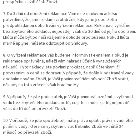
prospěchu z užití části Zboží.
7. Do 3 dnů od obdržení reklamace Vám na e-mailovou adresu
potvrdíme, že jsme reklamaci obdrželi, kdy jsme ji obdrželi a
předpokládanou dobu trvání vyřízení reklamace. Reklamaci vyřídíme
bez zbytečného odkladu, nejpozději však do 30 dnů od jejího obdržení.
Lhůta může být po naší vzájemné dohodě prodloužena. Pokud lhůta
marně uplyne, můžete odstoupit od Smlouvy.
8. O vyřízení reklamace Vás budeme informovat e-mailem. Pokud je
reklamace oprávněná, náleží Vám náhrada účelně vynaložených
nákladů. Tyto náklady jste povinni prokázat, např. účtenkami či
potvrzeními o ceně za dopravu. V případě, že došlo k odstranění vady
dodáním nového Zboží, je Vaší povinností Nám původní Zboží vrátit,
náklady na toto vrácení však hradíme My.
9. V případě, že jste podnikateli, je Vaší povinností oznámit a vytknout
vadu bez zbytečného odkladu poté, co jste ji mohli zjistit, nejpozději
však do tří dnů od převzetí Zboží.
10. V případě, že jste spotřebitel, máte právo uplatit práva z vadného
plnění u vady, která se vyskytne u spotřebního Zboží ve lhůtě 24
měsíců od převzetí Zboží.