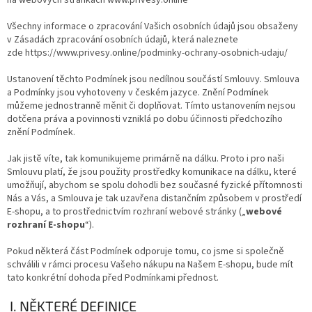
na webových stránkách www.privesy.online
Všechny informace o zpracování Vašich osobních údajů jsou obsaženy
v Zásadách zpracování osobních údajů, která naleznete
zde https://www.privesy.online/podminky-ochrany-osobnich-udaju/
Ustanovení těchto Podmínek jsou nedílnou součástí Smlouvy. Smlouva
a Podmínky jsou vyhotoveny v českém jazyce. Znění Podmínek
můžeme jednostranně měnit či doplňovat. Tímto ustanovením nejsou
dotčena práva a povinnosti vzniklá po dobu účinnosti předchozího
znění Podmínek.
Jak jistě víte, tak komunikujeme primárně na dálku. Proto i pro naši
Smlouvu platí, že jsou použity prostředky komunikace na dálku, které
umožňují, abychom se spolu dohodli bez současné fyzické přítomnosti
Nás a Vás, a Smlouva je tak uzavřena distančním způsobem v prostředí
E-shopu, a to prostřednictvím rozhraní webové stránky („
webové
rozhraní E-shopu
“).
Pokud některá část Podmínek odporuje tomu, co jsme si společně
schválili v rámci procesu Vašeho nákupu na Našem E-shopu, bude mít
tato konkrétní dohoda před Podmínkami přednost.
I. NĚKTERÉ DEFINICE