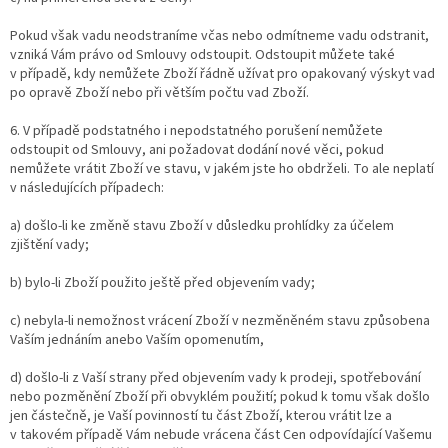
Pokud však vadu neodstraníme včas nebo odmítneme vadu odstranit,
vzniká Vám právo od Smlouvy odstoupit. Odstoupit můžete také
v případě, kdy nemůžete Zboží řádně užívat pro opakovaný výskyt vad
po opravě Zboží nebo při větším počtu vad Zboží.
6. V případě podstatného i nepodstatného porušení nemůžete
odstoupit od Smlouvy, ani požadovat dodání nové věci, pokud
nemůžete vrátit Zboží ve stavu, v jakém jste ho obdrželi. To ale neplatí
v následujících případech:
a) došlo-li ke změně stavu Zboží v důsledku prohlídky za účelem
zjištění vady;
b) bylo-li Zboží použito ještě před objevením vady;
c) nebyla-li nemožnost vrácení Zboží v nezměněném stavu způsobena
Vaším jednáním anebo Vaším opomenutím,
d) došlo-li z Vaší strany před objevením vady k prodeji, spotřebování
nebo pozměnění Zboží při obvyklém použití; pokud k tomu však došlo
jen částečně, je Vaší povinností tu část Zboží, kterou vrátit lze a
v takovém případě Vám nebude vrácena část Cen odpovídající Vašemu