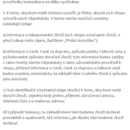
prostředky komunikace na dálku využíváme.
3. K tomu, abychom mohli Smlouvu uzavřít, je třeba, abyste na E-shopu
vytvořili návrh Objednávky. V tomto návrhu musí být uvedeny
následující údaje:
a) Informace o nakupovaném Zboží (na E-shopu označujete Zboží, o
jehož nákup máte zájem, tlačítkem „Přidat do košíku“);
b) Informace o Ceně, Ceně za dopravu, způsobu platby Celkové ceny a
požadovaném způsobu doručení Zboží; tyto informace budou zadány
v rámci tvorby návrhu Objednávky v rámci uživatelského prostředí E-
shopu, přičemž informace o Ceně, Ceně za dopravu a Celkové ceně
budou uvedeny automaticky na základě Vámi zvolného Zboží a způsobu
jeho doručení;
c) Své identifikační a kontaktní údaje sloužící k tomu, abychom mohli
doručit Zboží, zejména tedy jméno, příjmení, doručovací adresu,
telefonní číslo a e-mailovou adresu;
d) V případě Smlouvy, na základě které Vám budeme Zboží dodávat
pravidelně a opakovaně, též informaci, jak dlouho Vám budeme Zboží
dodávat.