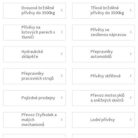
Dvouosé bržděné
Tříosé bržděné
přívěsy do 3500kg
přívěsy do 3500kg
Přívěsy na
Přívěsy se
listových perech s
zesílenou nápravou
tlumiči
Hydraulické
Přepravníky
sklápěče
automobilů
Přepravníky
Přívěsy skříňové
pracovních strojů
Převoz motocyklů
Pojízdné prodejny
a sněžných skútrů
Převoz čtyřkolek a
malých
Lodní přívěsy
mechanismů