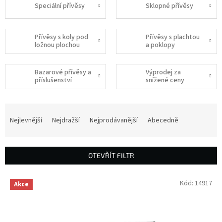
Speciální přívěsy
Sklopné přívěsy
Přívěsy s koly pod
Přívěsy s plachtou
ložnou plochou
a poklopy
Bazarové přívěsy a
Výprodej za
příslušenství
snížené ceny
Ř
a
Nejlevnější
Nejdražší
Nejprodávanější
Abecedně
z
e
n
OTEVŘÍT FILTR
í
p
V
Kód:
14917
r
Akce
ý
o
p
d
i
u