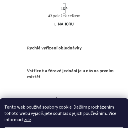
S
1
4
t
O
r
47
položek celkem
v
á
l
NAHORU
n
á
k
d
o
v
a
á
c
Rychlé vyřízení objednávky
n
í
í
p
r
v
Vstřícné a férové jednání je u nás na prvním
k
místě!
y
v
ý
p
Specializovaná prodejna Liberec
i
s
Tento web používá soubory cookie. Dalším procházením
u
tohoto webu vyjadřujete souhlas s jejich používáním.. Více
Z
informací
zde
.
á