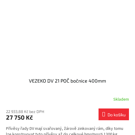
VEZEKO DV 21 POČ bočnice 400mm
Skladem
22 933,88 Kč bez DPH
Do košíku
27 750 Kč
Přívěsy řady DV mají svařovaný, žárově zinkovaný rám, díky tomu
lze konstruovat tyto přívěsy až do celkové hmotnosti 1300 kg.