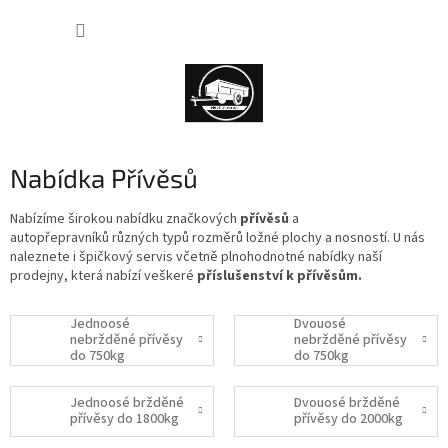
Přejít
NÁKUP
na
obsah
KOŠÍK
Nabídka Přívěsů
Nabízíme širokou nabídku značkových
přívěsů
a
autopřepravníků
různých typů rozměrů ložné plochy a nosností. U nás
naleznete i špičkový servis včetně plnohodnotné nabídky naší
prodejny, která nabízí veškeré
příslušenství k přívěsům.
Jednoosé
Dvouosé
nebržděné přívěsy
nebržděné přívěsy
do 750kg
do 750kg
Jednoosé bržděné
Dvouosé bržděné
přívěsy do 1800kg
přívěsy do 2000kg