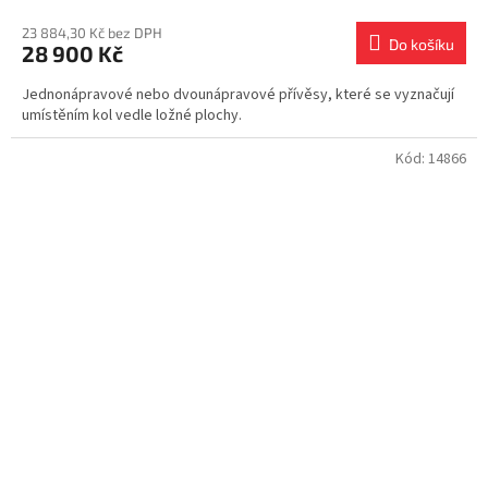
23 884,30 Kč bez DPH
Do košíku
28 900 Kč
Jednonápravové nebo dvounápravové přívěsy, které se vyznačují
umístěním kol vedle ložné plochy.
Kód:
14866