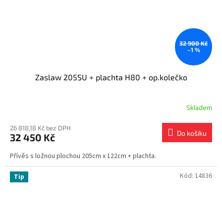
32 900 Kč
–1 %
Zaslaw 205SU + plachta H80 + op.kolečko
Skladem
26 818,18 Kč bez DPH
Do košíku
32 450 Kč
Přívěs s ložnou plochou 205cm x 122cm + plachta.
Kód:
14836
Tip