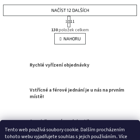
NAČÍST 12 DALŠÍCH
S
1
11
t
O
r
130
položek celkem
v
á
l
NAHORU
n
á
k
d
o
v
a
á
c
Rychlé vyřízení objednávky
n
í
í
p
r
v
Vstřícné a férové jednání je u nás na prvním
k
místě!
y
v
ý
p
Specializovaná prodejna Liberec
i
s
Tento web používá soubory cookie. Dalším procházením
u
tohoto webu vyjadřujete souhlas s jejich používáním.. Více