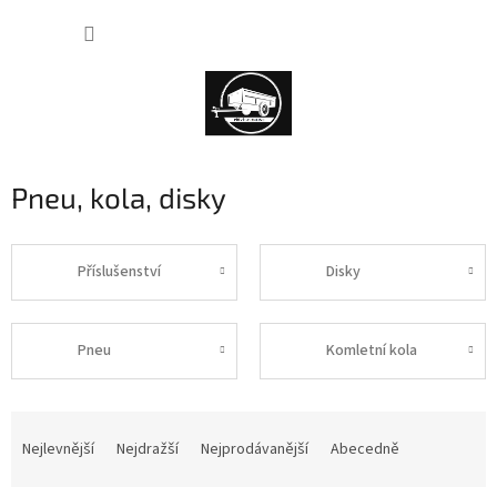
Přejít
NÁKUP
na
obsah
KOŠÍK
Pneu, kola, disky
Příslušenství
Disky
Pneu
Komletní kola
Ř
a
Nejlevnější
Nejdražší
Nejprodávanější
Abecedně
z
e