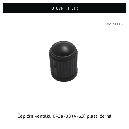
n
OTEVŘÍT FILTR
í
p
V
Kód:
50065
r
ý
o
p
d
i
u
s
k
p
t
r
ů
o
d
u
k
t
ů
Čepička ventilku GP3a-03 (V-53) plast. černá