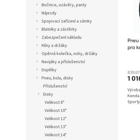
s
o
n
Bočnice, uzávěry, panty
p
d
e
Nájezdy
r
u
l
o
k
Spojovací zařízení a zámky
d
t
Blatníky a zástěrky
u
ů
Zabezpečení nákladu
Pneu 
k
Klíny a držáky
pro k
t
Opěrná kolečka, nohy, držáky
ů
Navijáky a příslušenství
Doplňky
839,67
1 01
Pneu, kola, disky
Příslušenství
Výroba
Disky
Kenda 
Sportj
Velikost 8"
Velikost 10"
Velikost 12"
Velikost 13"
Velikost 14"