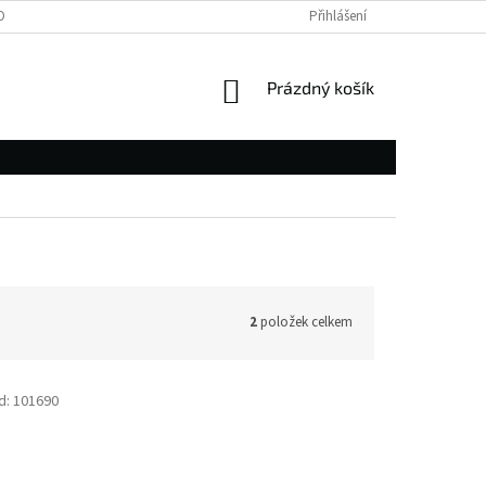
OBNÍCH ÚDAJŮ
Přihlášení
NÁKUPNÍ
Prázdný košík
KOŠÍK
2
položek celkem
d:
101690