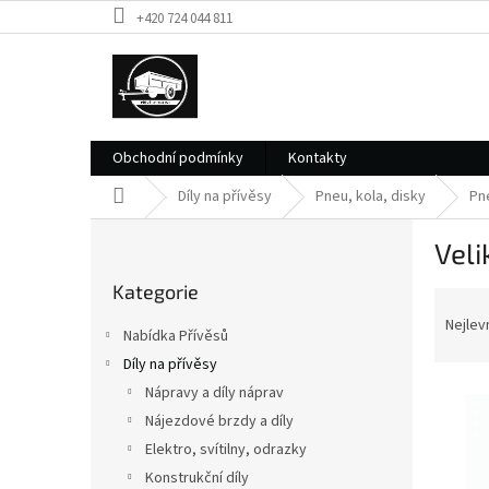
Přejít
+420 724 044 811
na
obsah
Obchodní podmínky
Kontakty
Domů
Díly na přívěsy
Pneu, kola, disky
Pn
P
Veli
o
Přeskočit
s
Kategorie
kategorie
Ř
t
a
r
Nejlev
Nabídka Přívěsů
z
a
Díly na přívěsy
e
n
V
n
Nápravy a díly náprav
n
ý
í
í
Nájezdové brzdy a díly
p
p
p
Elektro, svítilny, odrazky
i
r
a
Konstrukční díly