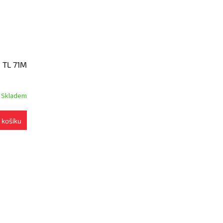
 TL 71M
Skladem
 košíku