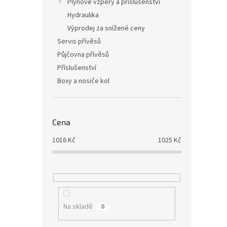
Plynové vzpěry a příslušenství
Hydraulika
Výprodej za snížené ceny
Servis přívěsů
Půjčovna přívěsů
Příslušenství
Boxy a nosiče kol
Cena
1016
Kč
1025
Kč
Na skladě
0