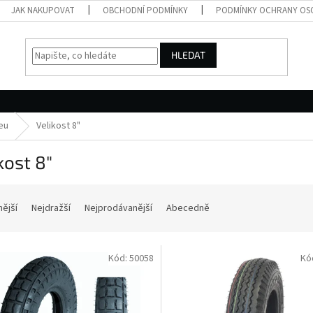
JAK NAKUPOVAT
OBCHODNÍ PODMÍNKY
PODMÍNKY OCHRANY OS
HLEDAT
eu
Velikost 8"
kost 8"
nější
Nejdražší
Nejprodávanější
Abecedně
Kód:
50058
Kó