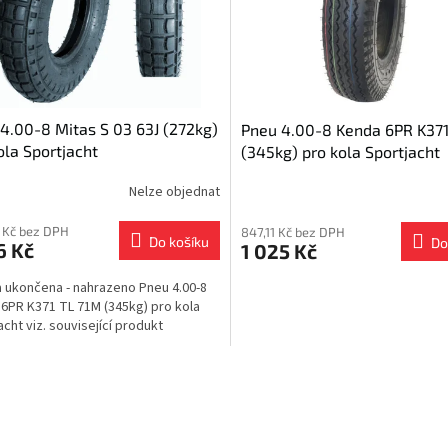
4.00-8 Mitas S 03 63J (272kg)
Pneu 4.00-8 Kenda 6PR K371
ola Sportjacht
(345kg) pro kola Sportjacht
Nelze objednat
 Kč bez DPH
847,11 Kč bez DPH
Do košíku
Do
6 Kč
1 025 Kč
 ukončena - nahrazeno Pneu 4.00-8
6PR K371 TL 71M (345kg) pro kola
acht viz. související produkt
O
v
l
á