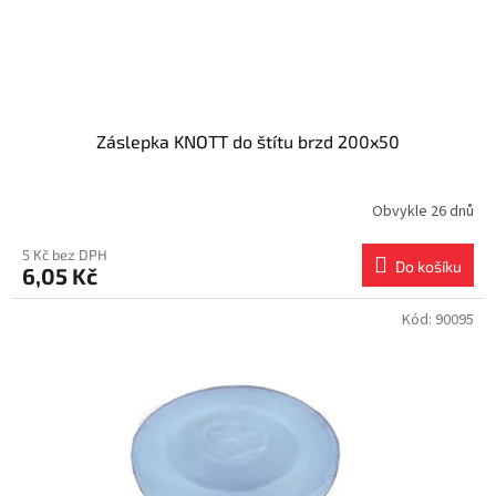
Záslepka KNOTT do štítu brzd 200x50
Obvykle 26 dnů
5 Kč bez DPH
Do košíku
6,05 Kč
Kód:
90095