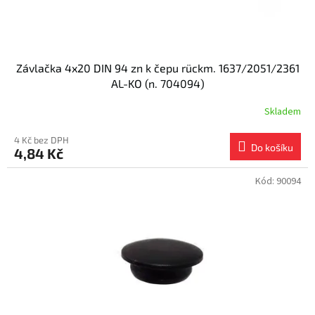
t
ů
Závlačka 4x20 DIN 94 zn k čepu rückm. 1637/2051/2361
AL-KO (n. 704094)
Skladem
4 Kč bez DPH
Do košíku
4,84 Kč
Kód:
90094