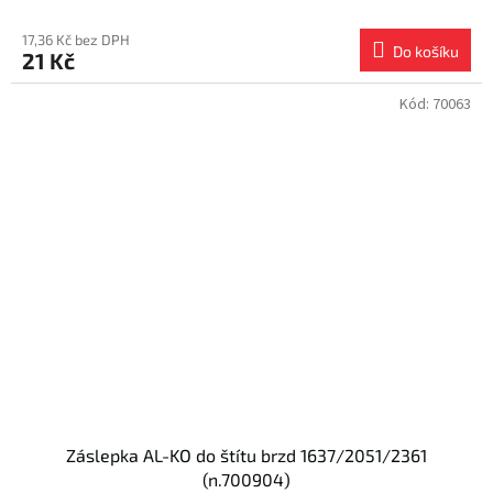
17,36 Kč bez DPH
Do košíku
21 Kč
Kód:
70063
Záslepka AL-KO do štítu brzd 1637/2051/2361
(n.700904)