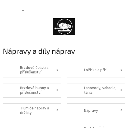
Přejít
NÁKUP
na
obsah
KOŠÍK
Nápravy a díly náprav
Brzdové čelisti a
Ložiska a přísl.
příslušenství
Brzdové bubny a
Lanovody, vahadla,
příslušenství
táhla
Tlumiče náprav a
Nápravy
držáky