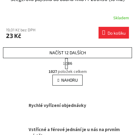
Skladem
19,01 Kč bez DPH
Do košíku
23 Kč
NAČÍST 12 DALŠÍCH
S
1
86
t
O
r
1027
položek celkem
v
á
l
NAHORU
n
á
k
d
o
v
a
á
c
Rychlé vyřízení objednávky
n
í
í
p
r
v
Vstřícné a férové jednání je u nás na prvním
k