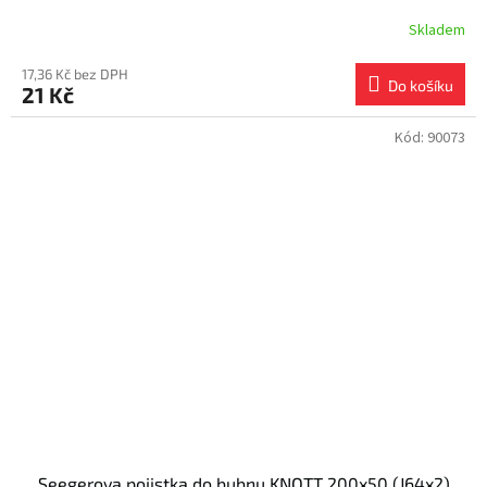
Skladem
17,36 Kč bez DPH
Do košíku
21 Kč
Kód:
90073
Seegerova pojistka do bubnu KNOTT 200x50 (J64x2)