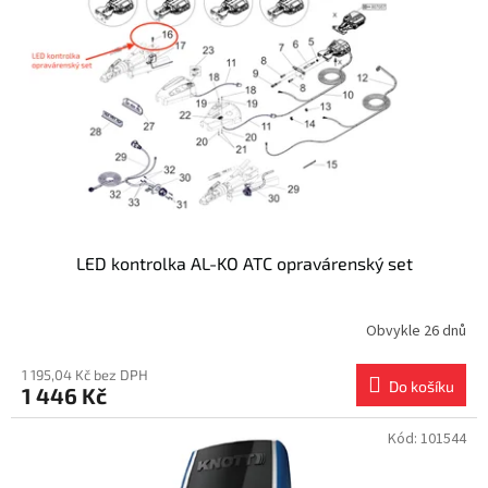
s
k
p
t
r
ů
o
d
u
k
t
ů
LED kontrolka AL-KO ATC opravárenský set
Obvykle 26 dnů
1 195,04 Kč bez DPH
Do košíku
1 446 Kč
Kód:
101544