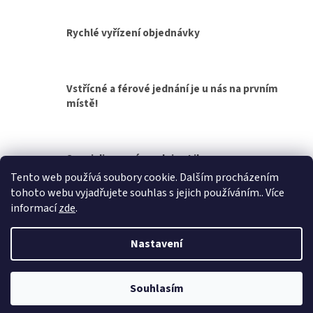
d
v
a
á
c
Rychlé vyřízení objednávky
n
í
í
p
r
v
Vstřícné a férové jednání je u nás na prvním
k
místě!
y
v
ý
p
Specializovaná prodejna Liberec
i
s
Tento web používá soubory cookie. Dalším procházením
u
tohoto webu vyjadřujete souhlas s jejich používáním.. Více
Z
informací
zde
.
á
Vytvořil Shoptet
p
Nastavení
a
t
Copyright 2026
Přívěsy za auto, přívěsné vozíky
. Všechna práva
í
Souhlasím
vyhrazena.