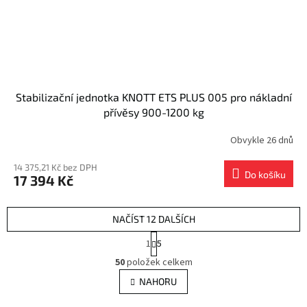
Stabilizační jednotka KNOTT ETS PLUS 005 pro nákladní
přívěsy 900-1200 kg
Obvykle 26 dnů
14 375,21 Kč bez DPH
Do košíku
17 394 Kč
NAČÍST 12 DALŠÍCH
S
1
5
t
O
r
50
položek celkem
v
á
l
NAHORU
n
á
k
o