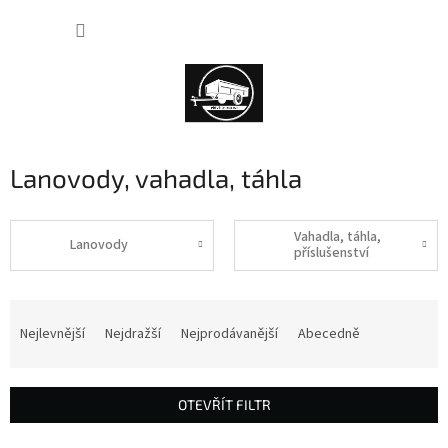
Přejít
NÁKUP
na
obsah
KOŠÍK
Lanovody, vahadla, táhla
Vahadla, táhla,
Lanovody
příslušenství
Ř
a
Nejlevnější
Nejdražší
Nejprodávanější
Abecedně
z
e
n
OTEVŘÍT FILTR
í
p