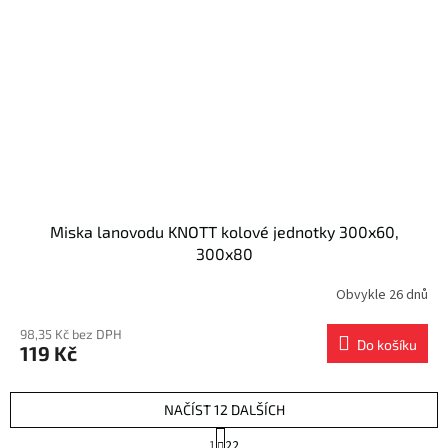
Miska lanovodu KNOTT kolové jednotky 300x60,
300x80
Obvykle 26 dnů
98,35 Kč bez DPH
Do košíku
119 Kč
NAČÍST 12 DALŠÍCH
S
1
22