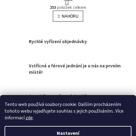
t
O
r
253
položek celkem
v
á
l
NAHORU
n
á
k
d
o
v
a
á
c
Rychlé vyřízení objednávky
n
í
í
p
r
v
Vstřícné a férové jednání je u nás na prvním
k
místě!
y
v
ý
p
Specializovaná prodejna Liberec
i
s
Tento web používá soubory cookie. Dalším procházením
u
tohoto webu vyjadřujete souhlas s jejich používáním.. Více
Z
informací
zde
.
á
Vytvořil Shoptet
p
Nastavení