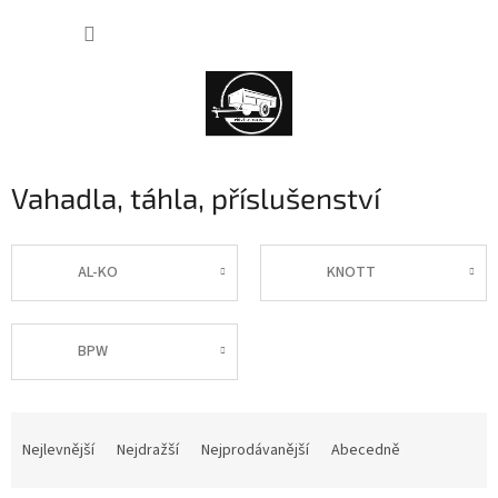
Přejít
NÁKUP
na
obsah
KOŠÍK
Vahadla, táhla, příslušenství
AL-KO
KNOTT
BPW
Ř
a
Nejlevnější
Nejdražší
Nejprodávanější
Abecedně
z
e