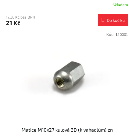
Skladem
17,36 Kč bez DPH
Do košíku
21 Kč
Kód:
150001
Matice M10x27 kulová 3D (k vahadlům) zn