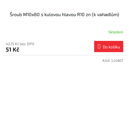
Šroub M10x80 s kulovou hlavou R10 zn (k vahadlům)
Skladem
42,15 Kč bez DPH
Do košíku
51 Kč
Kód:
110407