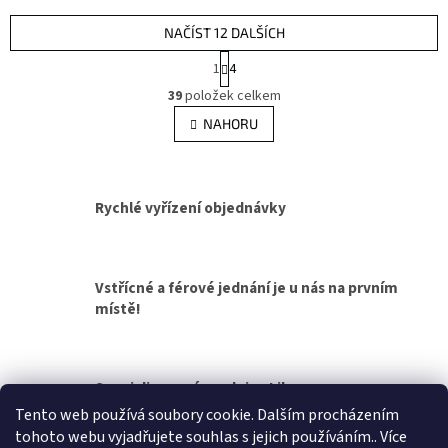
NAČÍST 12 DALŠÍCH
S
1
4
t
O
r
39
položek celkem
v
á
l
NAHORU
n
á
k
d
o
v
a
á
c
Rychlé vyřízení objednávky
n
í
í
p
r
v
Vstřícné a férové jednání je u nás na prvním
k
místě!
y
v
ý
p
Specializovaná prodejna Liberec
i
s
Tento web používá soubory cookie. Dalším procházením
u
tohoto webu vyjadřujete souhlas s jejich používáním.. Více