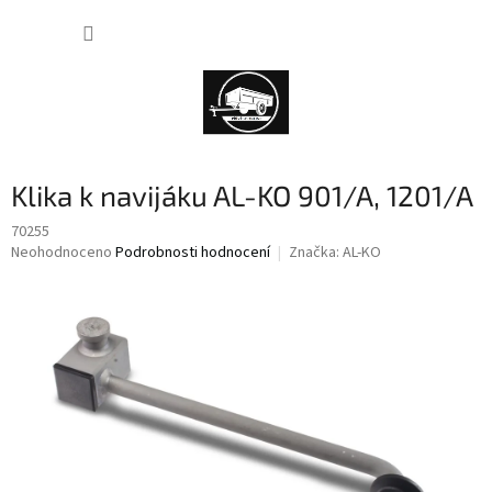
Přejít
NÁKUP
na
obsah
KOŠÍK
Klika k navijáku AL-KO 901/A, 1201/A
70255
Průměrné
Neohodnoceno
Podrobnosti hodnocení
Značka:
AL-KO
hodnocení
produktu
je
0,0
z
5
hvězdiček.