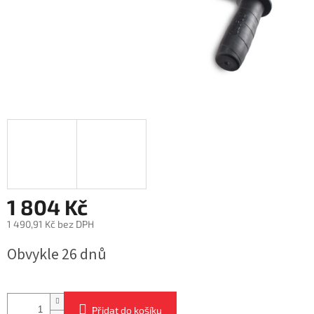
1 804 Kč
1 490,91 Kč bez DPH
Měrná
Obvykle 26 dnů
cena:
Přidat do košíku