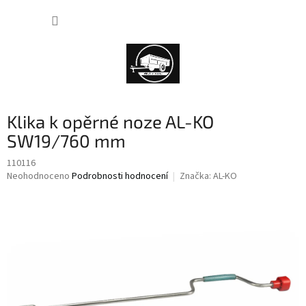
Přejít
NÁKUP
na
obsah
KOŠÍK
Klika k opěrné noze AL-KO
SW19/760 mm
110116
Průměrné
Neohodnoceno
Podrobnosti hodnocení
Značka:
AL-KO
hodnocení
produktu
je
0,0
z
5
hvězdiček.