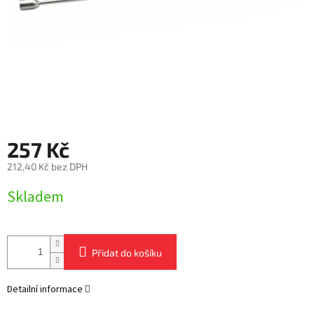
257 Kč
212,40 Kč bez DPH
Měrná
Skladem
cena:
Přidat do košíku
Detailní informace