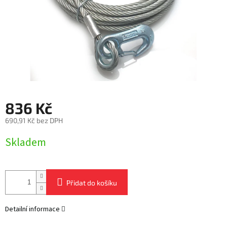
836 Kč
690,91 Kč bez DPH
Měrná
Skladem
cena:
Přidat do košíku
Detailní informace