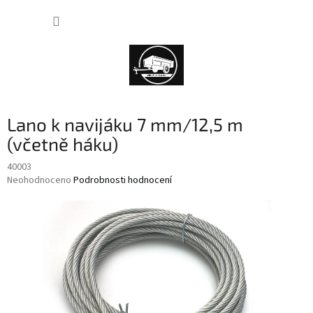
Přejít
NÁKUP
na
obsah
KOŠÍK
Lano k navijáku 7 mm/12,5 m
(včetně háku)
40003
Průměrné
Neohodnoceno
Podrobnosti hodnocení
hodnocení
produktu
je
0,0
z
5
hvězdiček.