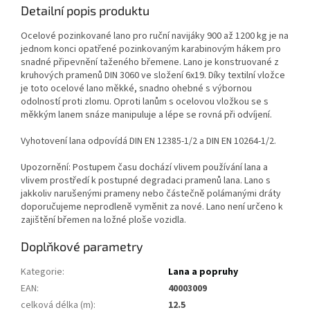
Detailní popis produktu
Ocelové pozinkované lano pro ruční navijáky 900 až 1200 kg je na
jednom konci opatřené pozinkovaným karabinovým hákem pro
snadné připevnění taženého břemene. Lano je konstruované z
kruhových pramenů DIN 3060 ve složení 6x19. Díky textilní vložce
je toto ocelové lano měkké, snadno ohebné s výbornou
odolností proti zlomu. Oproti lanům s ocelovou vložkou se s
měkkým lanem snáze manipuluje a lépe se rovná při odvíjení.
Vyhotovení lana odpovídá DIN EN 12385-1/2 a DIN EN 10264-1/2.
Upozornění: Postupem času dochází vlivem používání lana a
vlivem prostředí k postupné degradaci pramenů lana. Lano s
jakkoliv narušenými prameny nebo částečně polámanými dráty
doporučujeme neprodleně vyměnit za nové. Lano není určeno k
zajištění břemen na ložné ploše vozidla.
Doplňkové parametry
Kategorie
:
Lana a popruhy
EAN
:
40003009
celková délka (m)
:
12.5