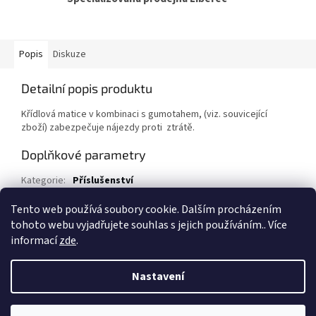
Popis
Diskuze
Detailní popis produktu
Křídlová matice v kombinaci s gumotahem, (viz. souvicející
zboží) zabezpečuje nájezdy proti ztrátě.
Doplňkové parametry
Kategorie
:
Příslušenství
EAN
:
30853003
Tento web používá soubory cookie. Dalším procházením
tohoto webu vyjadřujete souhlas s jejich používáním.. Více
Z
informací
zde
.
á
Vytvořil Shoptet
p
Nastavení
a
t
Copyright 2026
Přívěsy za auto, přívěsné vozíky
. Všechna práva