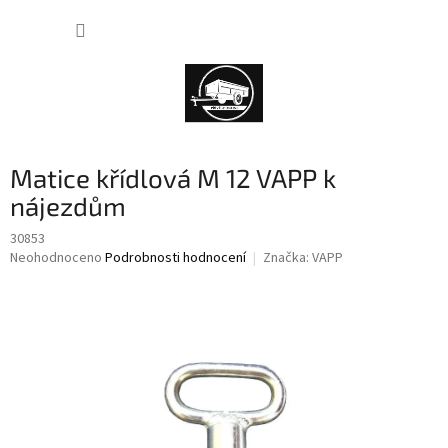
Přejít
NÁKUP
na
obsah
KOŠÍK
Matice křídlová M 12 VAPP k
nájezdům
30853
Průměrné
Neohodnoceno
Podrobnosti hodnocení
Značka:
VAPP
hodnocení
produktu
je
0,0
z
5
hvězdiček.