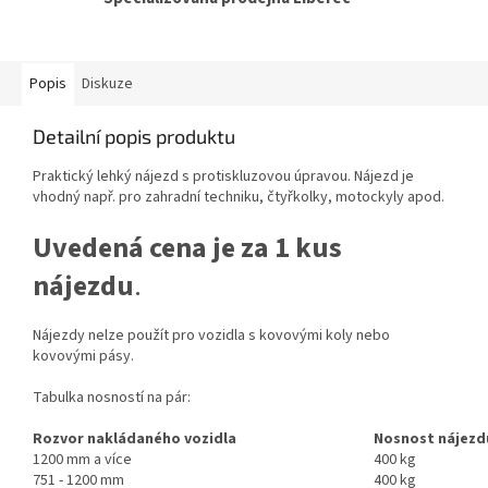
Popis
Diskuze
Detailní popis produktu
Praktický lehký nájezd s protiskluzovou úpravou. Nájezd je
vhodný např. pro zahradní techniku, čtyřkolky, motockyly apod.
Uvedená cena je za 1 kus
nájezdu
.
Nájezdy nelze použít pro vozidla s kovovými koly nebo
kovovými pásy.
Tabulka nosností na pár:
Rozvor nakládaného vozidla
Nosnost nájezd
1200 mm a více
400 kg
751 - 1200 mm
400 kg