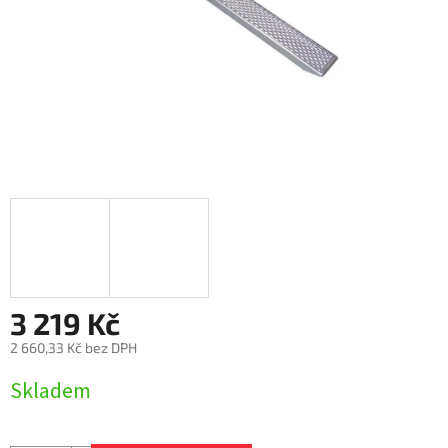
3 219 Kč
2 660,33 Kč bez DPH
Měrná
Skladem
cena: