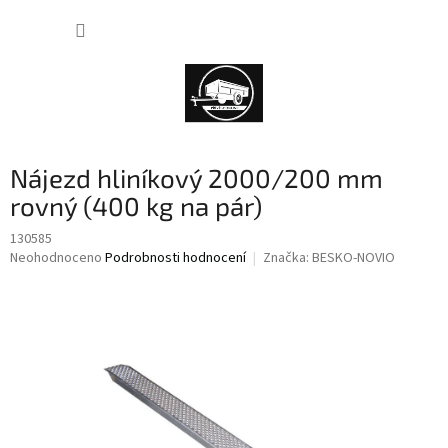
Přejít
NÁKUP
na
obsah
KOŠÍK
Nájezd hliníkový 2000/200 mm
rovný (400 kg na pár)
130585
Průměrné
Neohodnoceno
Podrobnosti hodnocení
Značka:
BESKO-NOVIO
hodnocení
produktu
je
0,0
z
5
hvězdiček.