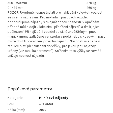
500 - 750 mm
320 kg
0 - 499 mm
260 kg
POZOR: Uvedené nosnosti platí pro nakládání kolových vozidel
se svěma nápravami. Pro nakládání pásových vozidel
doporučujeme nájezdy s dvojnásobnou nosností. V opačném
případě může dojít k lokálnímu přetížení nájezdů a tím k jejich
poškození. Při najíždění vozidel se silně znečištěnými pneu
(např. kameny zatlačené ve vzorku a pod.) nebo s kovovými pásy
může dojít k poškození povrchu nájezdu. Nosnosti uvedené v
tabulce platí při nakládání do výšky, pro jakou jsou nájezdy
určeny (viz tabulka parametrů). Snížením této výšky se rovněž
snižuje nosnost nájezdů.
Doplňkové parametry
Kategorie
:
Hliníkové nájezdy
EAN
:
17328203
délka (mm)
:
2000