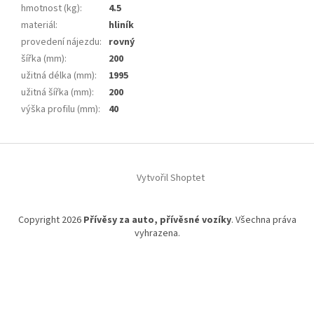
hmotnost (kg)
:
4.5
materiál
:
hliník
provedení nájezdu
:
rovný
šířka (mm)
:
200
užitná délka (mm)
:
1995
užitná šířka (mm)
:
200
výška profilu (mm)
:
40
Z
á
Vytvořil Shoptet
p
a
t
Copyright 2026
Přívěsy za auto, přívěsné vozíky
. Všechna práva
í
vyhrazena.