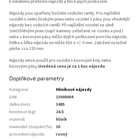
k lokálnímu přetížení nájezdů a tím k jejich poškození.
Nájezdy jsou opatřeny bočními vodicími rantly. Pro najíždění
vozidel s velmi širokými pneu nebo vozidel s pásy jsou vhodnější
nájezdy bez vodicích rantlů. Při najíždění vozidel se silně
znečištěnými pneu (např. kameny zatlačené ve vzorku a pod.)
nebo s kovovými pásy může dojít k poškození povrchu nájezdu.
Délka a šířka nájezdu se může lišit o +/- 5 mm. Založení na ložné
ploše: cca 135 mm
Nájezdy nelze použít pro vozidla s kovovými koly nebo
kovovými pásy.
Uvedená cena je za 1 kus nájezdu
Doplňkové parametry
Kategorie
:
Hliníkové nájezdy
EAN
:
13000004
délka (mm)
:
3485
hmotnost (kg)
:
24.5
materiál
:
hliník
maximální stoupání (%)
:
30
provedení nájezdu
:
rovný