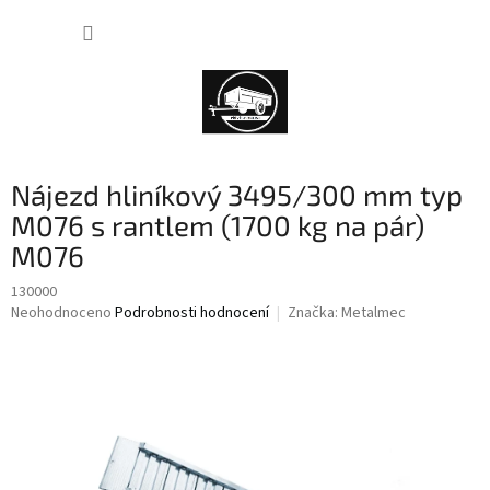
Přejít
NÁKUP
na
obsah
KOŠÍK
Nájezd hliníkový 3495/300 mm typ
M076 s rantlem (1700 kg na pár)
M076
130000
Průměrné
Neohodnoceno
Podrobnosti hodnocení
Značka:
Metalmec
hodnocení
produktu
je
0,0
z
5
hvězdiček.