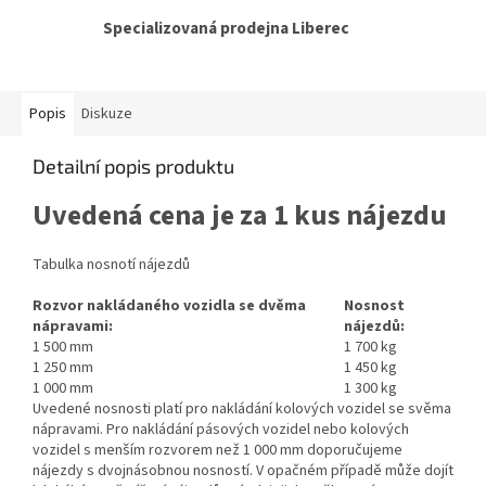
Specializovaná prodejna Liberec
Popis
Diskuze
Detailní popis produktu
Uvedená cena je za 1 kus nájezdu
Tabulka nosnotí nájezdů
Rozvor nakládaného vozidla se dvěma
Nosnost
nápravami:
nájezdů:
1 500 mm
1 700 kg
1 250 mm
1 450 kg
1 000 mm
1 300 kg
Uvedené nosnosti platí pro nakládání kolových vozidel se svěma
nápravami. Pro nakládání pásových vozidel nebo kolových
vozidel s menším rozvorem než 1 000 mm doporučujeme
nájezdy s dvojnásobnou nosností. V opačném případě může dojít