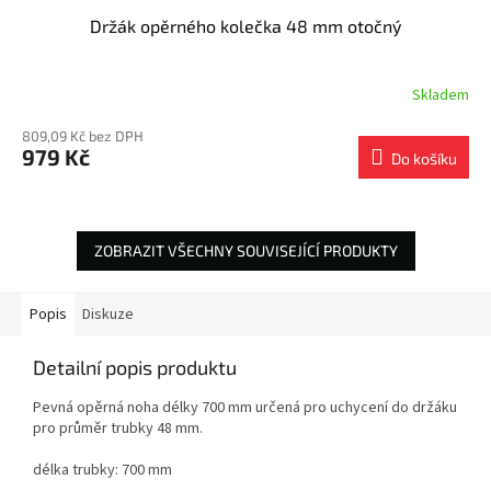
Držák opěrného kolečka 48 mm otočný
Skladem
809,09 Kč bez DPH
979 Kč
Do košíku
ZOBRAZIT VŠECHNY SOUVISEJÍCÍ PRODUKTY
Popis
Diskuze
Detailní popis produktu
Pevná opěrná noha délky 700 mm určená pro uchycení do držáku
pro průměr trubky 48 mm.
délka trubky: 700 mm