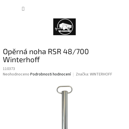
Přejít
NÁKUP
na
obsah
KOŠÍK
Opěrná noha RSR 48/700
Winterhoff
110373
Průměrné
Neohodnoceno
Podrobnosti hodnocení
Značka:
WINTERHOFF
hodnocení
produktu
je
0,0
z
5
hvězdiček.