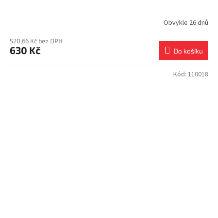
Obvykle 26 dnů
520,66 Kč bez DPH
630 Kč
Do košíku
Kód:
110018