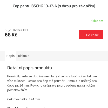
Čep pantu BSCHG 10-17-A (s dírou pro závlačku)
Skladem
56,20 Kč bez DPH
68 Kč
Do košíku
Popis
Diskuze
Detailní popis produktu
Horní díl pantu se dodává nevrtaný - lze ho s bočnicí svrtat i ve
více místech. Otvor pro čep má průměr 17 mm a je určený pro
čepy pr. 16 mm. Povrchová úprava je provedena galvanickým
pozinkováním.
Ceklová délka: 224 mm