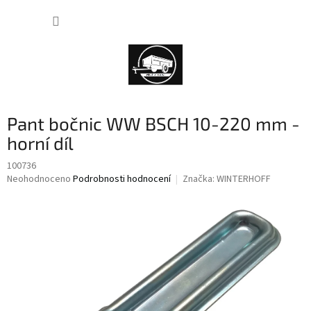
Přejít
NÁKUP
na
obsah
KOŠÍK
Pant bočnic WW BSCH 10-220 mm -
horní díl
100736
Průměrné
Neohodnoceno
Podrobnosti hodnocení
Značka:
WINTERHOFF
hodnocení
produktu
je
0,0
z
5
hvězdiček.