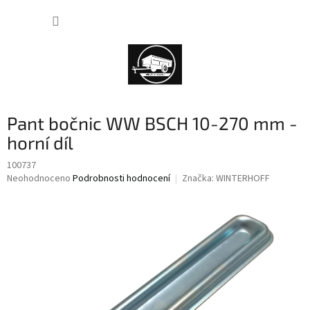
Přejít
NÁKUP
na
obsah
KOŠÍK
Pant bočnic WW BSCH 10-270 mm -
horní díl
100737
Průměrné
Neohodnoceno
Podrobnosti hodnocení
Značka:
WINTERHOFF
hodnocení
produktu
je
0,0
z
5
hvězdiček.