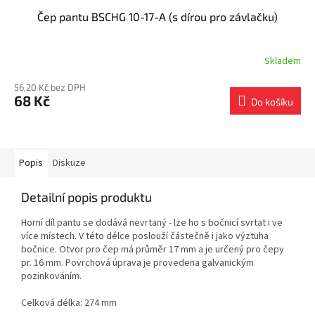
Čep pantu BSCHG 10-17-A (s dírou pro závlačku)
Skladem
56,20 Kč bez DPH
68 Kč
Do košíku
Popis
Diskuze
Detailní popis produktu
Horní díl pantu se dodává nevrtaný - lze ho s bočnicí svrtat i ve
více místech. V této délce poslouží částečně i jako výztuha
bočnice. Otvor pro čep má průměr 17 mm a je určený pro čepy
pr. 16 mm. Povrchová úprava je provedena galvanickým
pozinkováním.
Celková délka: 274 mm