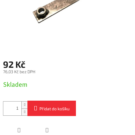
92 Kč
76,03 Kč bez DPH
Měrná
Skladem
cena:
Přidat do košíku