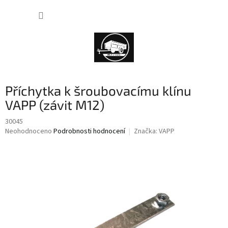
Přejít
NÁKUP
na
obsah
KOŠÍK
Příchytka k šroubovacímu klínu
VAPP (závit M12)
30045
Průměrné
Neohodnoceno
Podrobnosti hodnocení
Značka:
VAPP
hodnocení
produktu
je
0,0
z
5
hvězdiček.