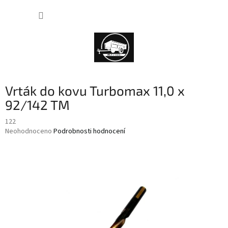
Přejít
NÁKUP
na
obsah
KOŠÍK
Vrták do kovu Turbomax 11,0 x
92/142 TM
122
Průměrné
Neohodnoceno
Podrobnosti hodnocení
hodnocení
produktu
je
0,0
z
5
hvězdiček.