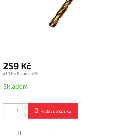
259 Kč
214,05 Kč bez DPH
Měrná
Skladem
cena:
Přidat do košíku