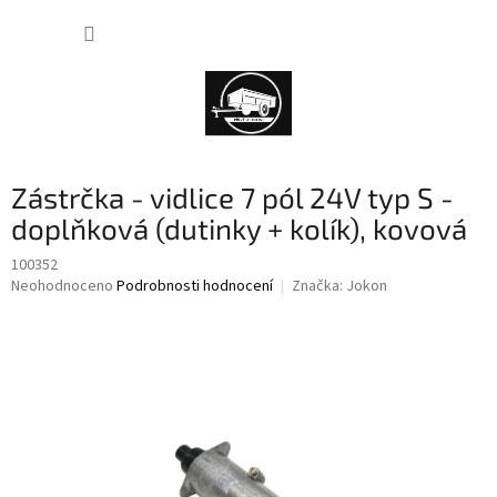
Přejít
NÁKUP
na
obsah
KOŠÍK
Zástrčka - vidlice 7 pól 24V typ S -
doplňková (dutinky + kolík), kovová
100352
Průměrné
Neohodnoceno
Podrobnosti hodnocení
Značka:
Jokon
hodnocení
produktu
je
0,0
z
5
hvězdiček.