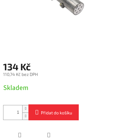
134 Kč
110,74 Kč bez DPH
Měrná
Skladem
cena:
Přidat do košíku