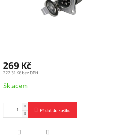
269 Kč
222,31 Kč bez DPH
Měrná
Skladem
cena:
Přidat do košíku