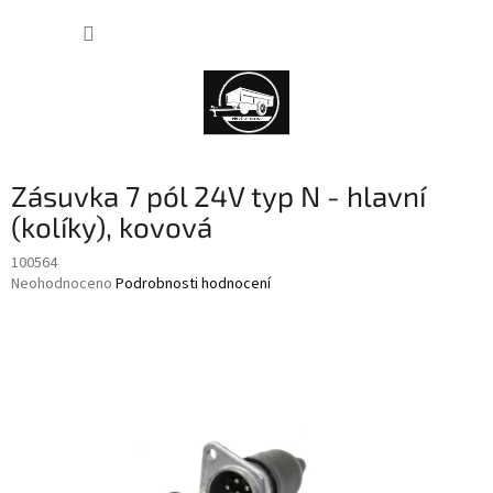
Přejít
NÁKUP
na
obsah
KOŠÍK
Zásuvka 7 pól 24V typ N - hlavní
(kolíky), kovová
100564
Průměrné
Neohodnoceno
Podrobnosti hodnocení
hodnocení
produktu
je
0,0
z
5
hvězdiček.