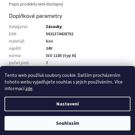
Popis produktu není dostupný
Doplňkové parametry
Kategorie
:
Zásuvky
EAN
:
5021374428752
materiál
:
kov
napětí
:
24V
norma
:
ISO 1185 (typ N)
počet pinů
:
7
připojení kontaktů
:
na šroubky
Tento web používá soubory cookie. Dalším procházením
tohoto webu vyjadřujete souhlas s jejich používáním.. Více
Z
informací
zde
.
á
Vytvořil Shoptet
p
Nastavení
a
t
Copyright 2026
Přívěsy za auto, přívěsné vozíky
. Všechna práva
í
Souhlasím
vyhrazena.