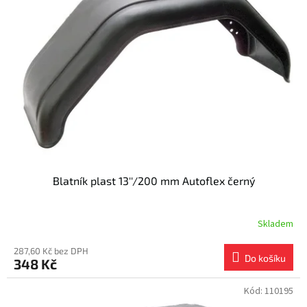
i
r
s
o
p
d
r
u
o
k
d
t
u
ů
k
t
ů
Blatník plast 13''/200 mm Autoflex černý
Skladem
287,60 Kč bez DPH
Do košíku
348 Kč
Kód:
110195