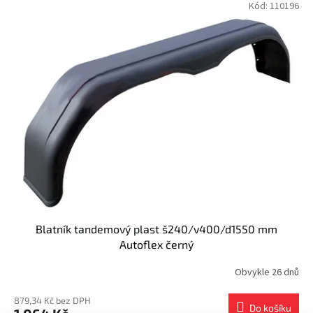
Kód:
110196
Blatník tandemový plast š240/v400/d1550 mm
Autoflex černý
Obvykle 26 dnů
879,34 Kč bez DPH
Do košíku