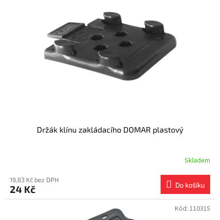
i
r
s
o
p
d
r
u
o
k
d
t
u
ů
k
t
ů
Držák klínu zakládacího DOMAR plastový
Skladem
19,83 Kč bez DPH
Do košíku
24 Kč
Kód:
110315