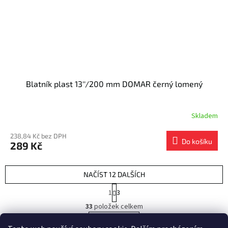
Blatník plast 13''/200 mm DOMAR černý lomený
Skladem
238,84 Kč bez DPH
Do košíku
289 Kč
NAČÍST 12 DALŠÍCH
S
1
3
t
O
r
33
položek celkem
v
á
l
NAHORU
n