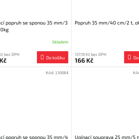
ací popruh se sponou 35 mm/3
Popruh 35 mm/40 cm/2 t, o
0kg
Skladem
 Kč bez DPH
137,19 Kč bez DPH
Do košíku
Do
 Kč
166 Kč
Kód:
130084
Kó
ací popruh se sponou 35 mm/4
Upínací souprava 25 mm/5 m