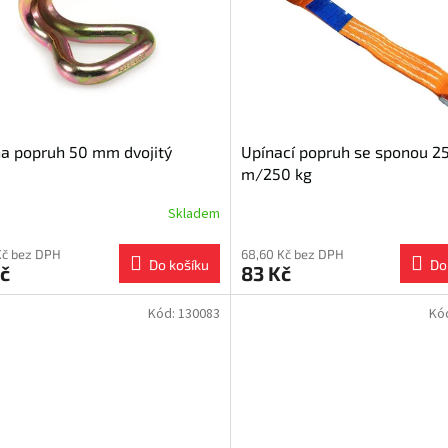
a popruh 50 mm dvojitý
Upínací popruh se sponou 
m/250 kg
Skladem
Kč bez DPH
68,60 Kč bez DPH
Do košíku
Do
č
83 Kč
Kód:
130083
Kó