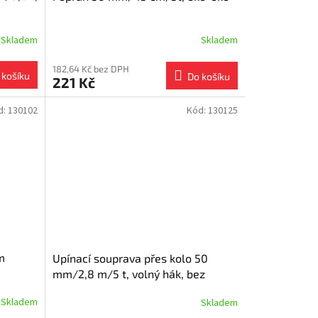
Skladem
Skladem
182,64 Kč bez DPH
 košíku
Do košíku
221 Kč
d:
130102
Kód:
130125
m
Upínací souprava přes kolo 50
mm/2,8 m/5 t, volný hák, bez
ochrany
Skladem
Skladem