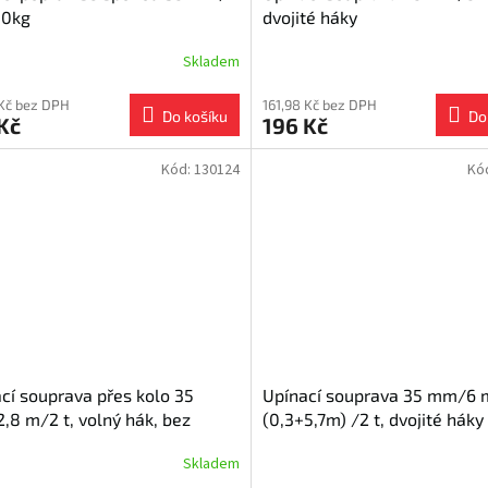
0kg
dvojité háky
Skladem
 Kč bez DPH
161,98 Kč bez DPH
Do košíku
Do
Kč
196 Kč
Kód:
130124
Kó
cí souprava přes kolo 35
Upínací souprava 35 mm/6 
8 m/2 t, volný hák, bez
(0,3+5,7m) /2 t, dvojité háky
any
Skladem