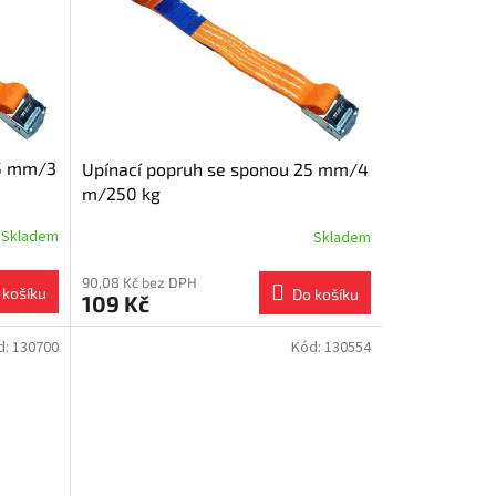
25 mm/3
Upínací popruh se sponou 25 mm/4
m/250 kg
Skladem
Skladem
90,08 Kč bez DPH
 košíku
Do košíku
109 Kč
d:
130700
Kód:
130554