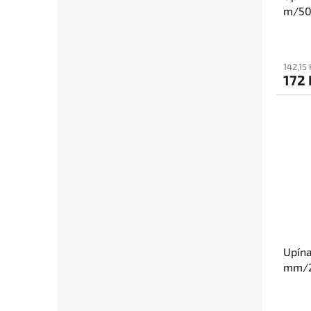
m/50
142,15
172 
Upína
mm/2,
ochr