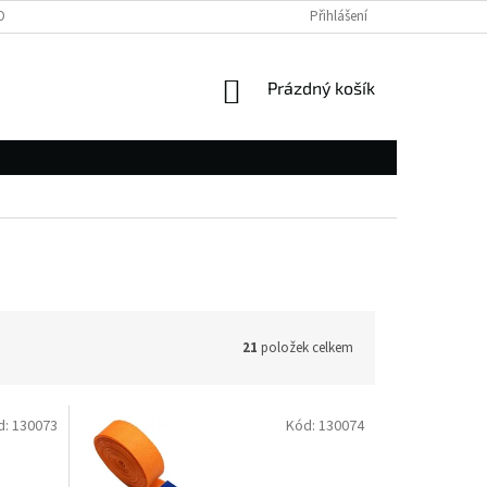
OBNÍCH ÚDAJŮ
Přihlášení
NÁKUPNÍ
Prázdný košík
KOŠÍK
21
položek celkem
d:
130073
Kód:
130074