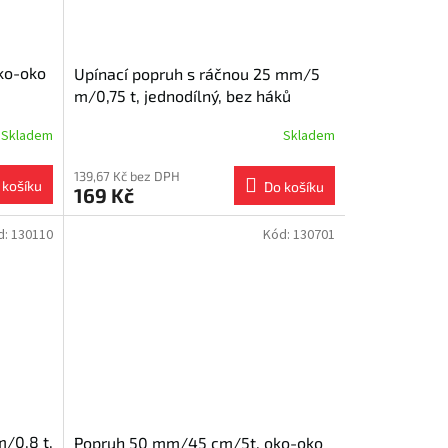
ko-oko
Upínací popruh s ráčnou 25 mm/5
m/0,75 t, jednodílný, bez háků
Skladem
Skladem
139,67 Kč bez DPH
 košíku
Do košíku
169 Kč
d:
130110
Kód:
130701
/0,8 t,
Popruh 50 mm/45 cm/5t, oko-oko