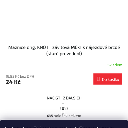
Maznice orig. KNOTT závitová M6x1 k nájezdové brzdě
(staré provedení)
Skladem
19,83 Kč bez DPH
Do košíku
24 Kč
NAČÍST 12 DALŠÍCH
S
1
53
t
O
r
635
položek celkem
v
á
l
NAHORU
n