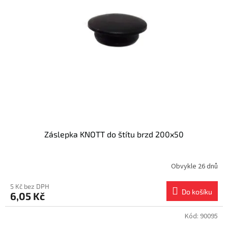
i
r
s
o
p
d
r
u
o
k
d
t
u
ů
k
t
ů
Záslepka KNOTT do štítu brzd 200x50
Obvykle 26 dnů
5 Kč bez DPH
Do košíku
6,05 Kč
Kód:
90095