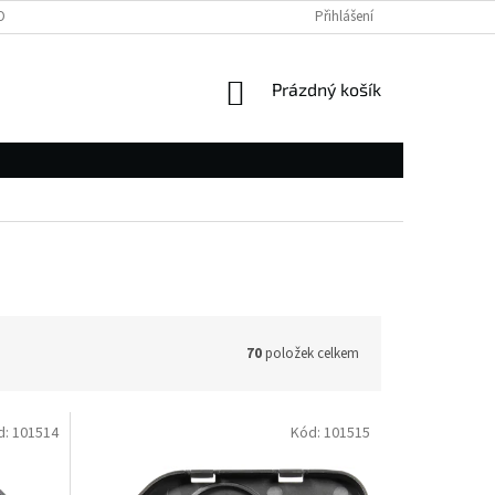
OBNÍCH ÚDAJŮ
Přihlášení
NÁKUPNÍ
Prázdný košík
KOŠÍK
70
položek celkem
d:
101514
Kód:
101515