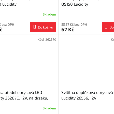
 Lucidity
QS150 Lucidity
Skladem
Kč bez DPH
55,37 Kč bez DPH
Do košíku
Do
č
67 Kč
Kód:
262870
K
lna přední obrysová LED
Svítilna doplňková obrysová
ity 26287C, 12V, na držáku,
Lucidity 26556, 12V
0
Skladem