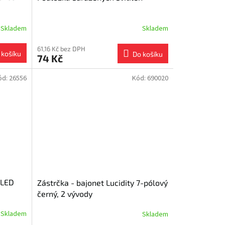
Skladem
Skladem
61,16 Kč bez DPH
 košíku
Do košíku
74 Kč
ód:
26556
Kód:
690020
 LED
Zástrčka - bajonet Lucidity 7-pólový
černý, 2 vývody
Skladem
Skladem