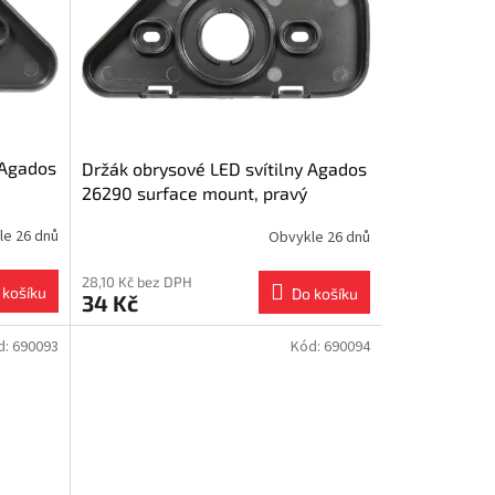
 Agados
Držák obrysové LED svítilny Agados
26290 surface mount, pravý
le 26 dnů
Obvykle 26 dnů
28,10 Kč bez DPH
 košíku
Do košíku
34 Kč
d:
690093
Kód:
690094