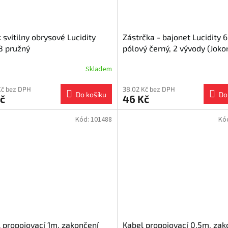
 svítilny obrysové Lucidity
Zástrčka - bajonet Lucidity 6
8 pružný
pólový černý, 2 vývody (Joko
kompatibilní)
Skladem
Kč bez DPH
38,02 Kč bez DPH
Do košíku
Do
č
46 Kč
Kód:
101488
Kó
 propojovací 1m, zakončení
Kabel propojovací 0,5m, zak