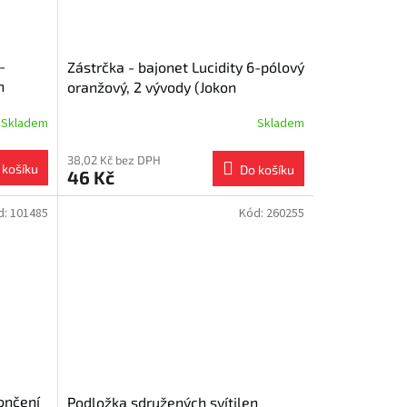
-
Zástrčka - bajonet Lucidity 6-pólový
n
oranžový, 2 vývody (Jokon
kompatibilní)
Skladem
Skladem
38,02 Kč bez DPH
 košíku
Do košíku
46 Kč
d:
101485
Kód:
260255
ončení
Podložka sdružených svítilen