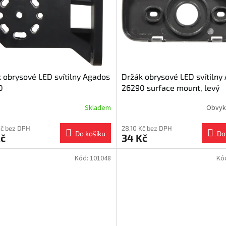
 obrysové LED svítilny Agados
Držák obrysové LED svítilny
0
26290 surface mount, levý
Skladem
Obvyk
Kč bez DPH
28,10 Kč bez DPH
Do košíku
Do
Kč
34 Kč
Kód:
101048
Kó