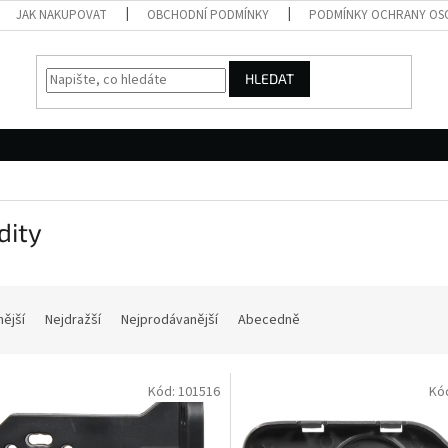
JAK NAKUPOVAT
OBCHODNÍ PODMÍNKY
PODMÍNKY OCHRANY OS
HLEDAT
dity
nější
Nejdražší
Nejprodávanější
Abecedně
Kód:
101516
Kó