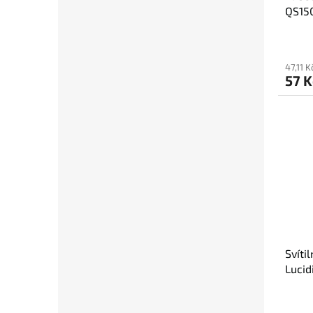
QS150
47,11 
57 K
Svíti
Lucid
QS15