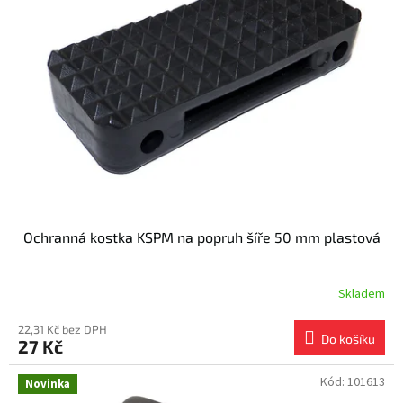
i
r
s
o
p
d
r
u
o
k
d
t
u
ů
k
t
ů
Ochranná kostka KSPM na popruh šíře 50 mm plastová
Skladem
22,31 Kč bez DPH
Do košíku
27 Kč
Kód:
101613
Novinka