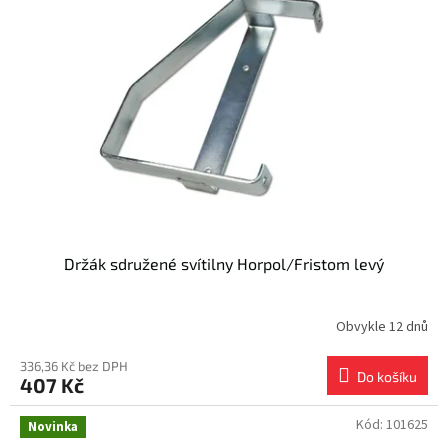
i
r
s
o
p
d
r
u
o
k
d
t
u
ů
k
t
ů
Držák sdružené svítilny Horpol/Fristom levý
Obvykle 12 dnů
336,36 Kč bez DPH
Do košíku
407 Kč
Kód:
101625
Novinka