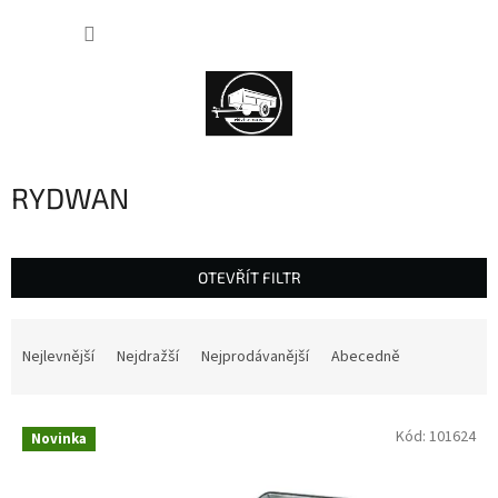
Přejít
NÁKUP
na
obsah
KOŠÍK
RYDWAN
OTEVŘÍT FILTR
Ř
a
Nejlevnější
Nejdražší
Nejprodávanější
Abecedně
z
e
V
n
Kód:
101624
Novinka
ý
í
p
p