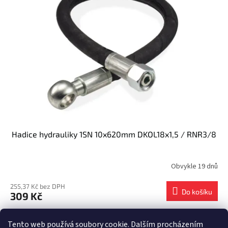
i
r
s
o
p
d
r
u
o
k
d
t
u
ů
k
t
ů
Hadice hydrauliky 1SN 10x620mm DKOL18x1,5 / RNR3/8
Obvykle 19 dnů
255,37 Kč bez DPH
Do košíku
309 Kč
1
položek celkem
Tento web používá soubory cookie. Dalším procházením
O