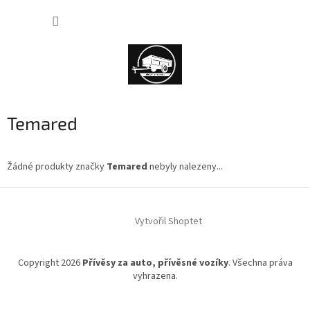
Přejít
NÁKUP
na
obsah
KOŠÍK
Temared
Žádné produkty značky
Temared
nebyly nalezeny...
Z
á
Vytvořil Shoptet
p
a
t
Copyright 2026
Přívěsy za auto, přívěsné vozíky
. Všechna práva
í
vyhrazena.