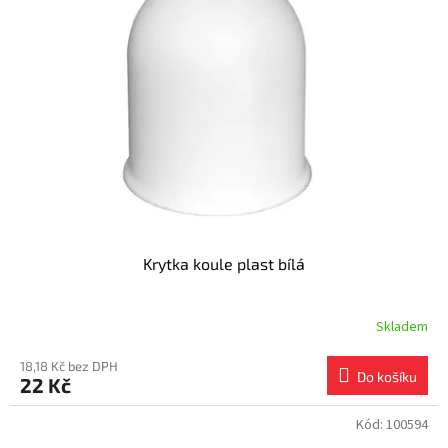
i
r
s
o
p
d
r
u
o
k
d
t
u
ů
k
t
ů
Krytka koule plast bílá
Skladem
18,18 Kč bez DPH
Do košíku
22 Kč
Kód:
100594