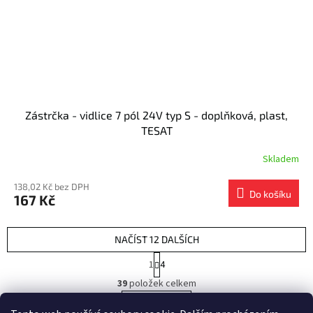
Zástrčka - vidlice 7 pól 24V typ S - doplňková, plast,
TESAT
Skladem
138,02 Kč bez DPH
Do košíku
167 Kč
NAČÍST 12 DALŠÍCH
S
1
4
t
O
r
39
položek celkem
v
á
l
NAHORU
n