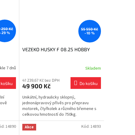
 250 Kč
55 550 Kč
–29 %
–10 %
VEZEKO HUSKY F 08.25 HOBBY
kle 7 dnů
Skladem
41 239,67 Kč bez DPH
 košíku
Do košíku
49 900 Kč
lní
Unikátní, hydraulicky sklopný,
rově
jednonápravový přívěs pro přepravu
motorek, čtyřkolek a různého břemene s
celkovou hmotností do 750kg.
ód:
14890
Kód:
14893
Akce