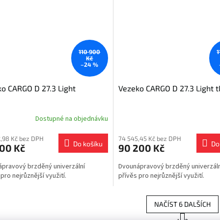
110 900
1
Kč
–24 %
o CARGO D 27.3 Light
Vezeko CARGO D 27.3 Light t
Dostupné na objednávku
,98 Kč bez DPH
74 545,45 Kč bez DPH
Do košíku
Do
300 Kč
90 200 Kč
pravový brzděný univerzální
Dvounápravový brzděný univerzáln
pro nejrůznější využití.
přívěs pro nejrůznější využití.
NAČÍST 6 DALŠÍCH
S