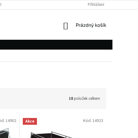
OBNÍCH ÚDAJŮ
Přihlášení
NÁKUPNÍ
Prázdný košík
KOŠÍK
18
položek celkem
ód:
14902
Kód:
14923
Akce