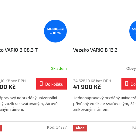
60 100 Kč
59
–30 %
o VARIO B 08.3 T
Vezeko VARIO B 13.2
Skladem
Obvy
,10 Kč bez DPH
34 628,10 Kč bez DPH
Do košíku
Do
900 Kč
41 900 Kč
pravový nebrzděný univerzální
Jednonápravový brzděný univerzá
ný vozík se svařovaným, žárově
přívěsný vozík se svařovaným, žá
vaným rámem.
zinkovaným rámem.
Kód:
14887
K
Akce