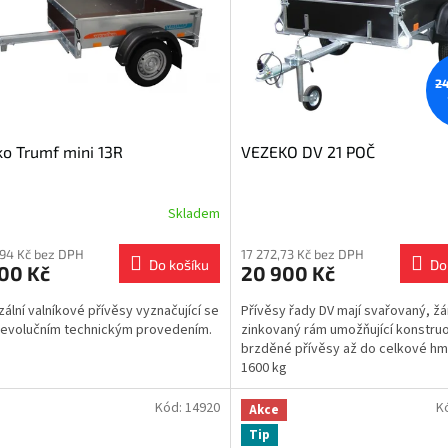
24
o Trumf mini 13R
VEZEKO DV 21 POČ
Skladem
,94 Kč bez DPH
17 272,73 Kč bez DPH
Do košíku
Do
00 Kč
20 900 Kč
zální valníkové přívěsy vyznačující se
Přívěsy řady DV mají svařovaný, ž
evolučním technickým provedením.
zinkovaný rám umožňující konstru
brzděné přívěsy až do celkové hm
1600 kg
Kód:
14920
K
Akce
Tip