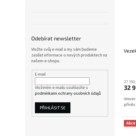
Odebírat newsletter
Vložte svůj e-mail a my vám budeme
Vezek
zasílat informace o nových produktech na
našem e-shopu.
E-mail
27 190
32 
Vložením e-mailu souhlasíte s
podmínkami ochrany osobních údajů
Univer
přívěs
PŘIHLÁSIT SE
Akce