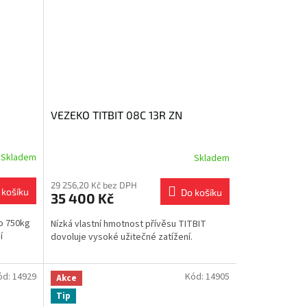
VEZEKO TITBIT 08C 13R ZN
Skladem
Skladem
29 256,20 Kč bez DPH
 košíku
Do košíku
35 400 Kč
do 750kg
Nízká vlastní hmotnost přívěsu TITBIT
í
dovoluje vysoké užitečné zatížení.
ód:
14929
Kód:
14905
Akce
Tip