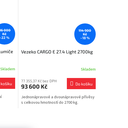
16 000
114 900
Kč
Kč
–22 %
–18 %
lumiče
Vezeko CARGO E 27.4 Light 2700kg
Skladem
Skladem
77 355,37 Kč bez DPH
 košíku
Do košíku
93 600 Kč
í
Jednonápravové a dvounápravové přívěsy
s celkovou hmotností do 2700 kg.