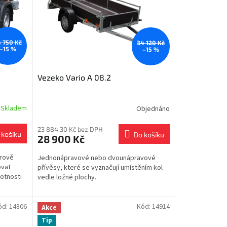
 750 Kč
34 120 Kč
–15 %
–15 %
Vezeko Vario A 08.2
Skladem
Objednáno
23 884,30 Kč bez DPH
 košíku
Do košíku
28 900 Kč
árově
Jednonápravové nebo dvounápravové
ovat
přívěsy, které se vyznačují umístěním kol
otnosti
vedle ložné plochy.
ód:
14806
Kód:
14914
Akce
Tip