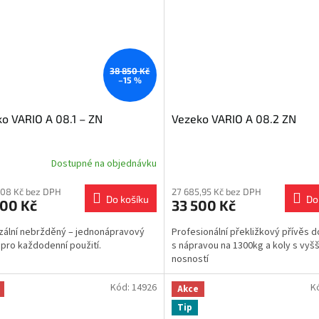
38 850 Kč
–15 %
o VARIO A 08.1 – ZN
Vezeko VARIO A 08.2 ZN
Dostupné na objednávku
,08 Kč bez DPH
27 685,95 Kč bez DPH
Do košíku
Do
900 Kč
33 500 Kč
zální nebržděný – jednonápravový
Profesionální překližkový přívěs 
 pro každodenní použití.
s nápravou na 1300kg a koly s vyšš
nosností
Kód:
14926
K
Akce
Tip