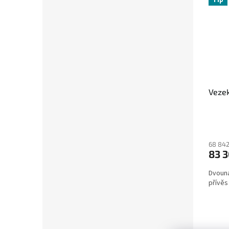
Vezek
68 842
83 
Dvouná
přívěs 