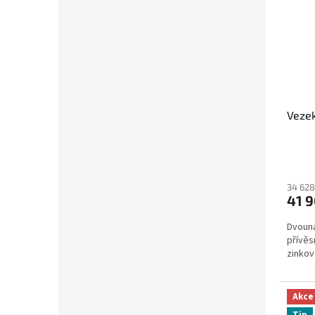
Vezek
34 628
41 
Dvouná
přívěs
zinko
Akce
Tip