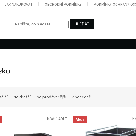
JAK NAKUPOVAT
OBCHODNÍ PODMÍNKY
PODMÍNKY OCHRANY OS
HLEDAT
eko
nější
Nejdražší
Nejprodávanější
Abecedně
Kód:
14917
K
Akce