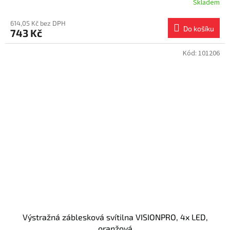
Skladem
614,05 Kč bez DPH
Do košíku
743 Kč
Kód:
101206
Výstražná záblesková svítilna VISIONPRO, 4x LED,
oranžová