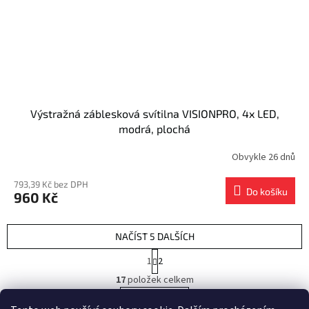
Výstražná záblesková svítilna VISIONPRO, 4x LED,
modrá, plochá
Obvykle 26 dnů
793,39 Kč bez DPH
Do košíku
960 Kč
NAČÍST 5 DALŠÍCH
S
1
2
t
O
r
17
položek celkem
v
á
l
NAHORU
n