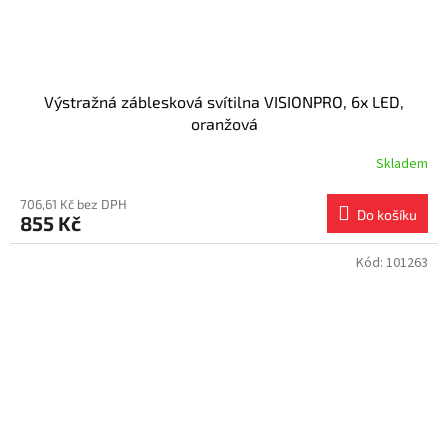
Výstražná záblesková svítilna VISIONPRO, 6x LED,
oranžová
Skladem
706,61 Kč bez DPH
Do košíku
855 Kč
Kód:
101263