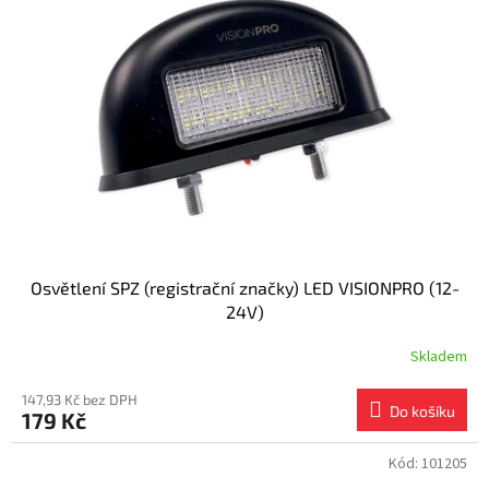
i
r
s
o
p
d
r
u
o
k
d
t
u
ů
k
t
ů
Osvětlení SPZ (registrační značky) LED VISIONPRO (12-
24V)
Skladem
147,93 Kč bez DPH
Do košíku
179 Kč
Kód:
101205