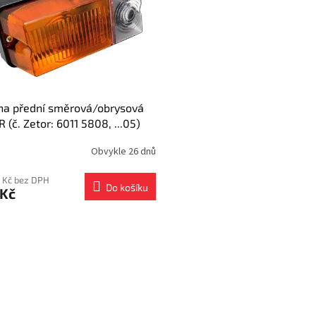
lna přední směrová/obrysová
 (č. Zetor: 6011 5808, ...05)
Obvykle 26 dnů
 Kč bez DPH
Do košíku
 Kč
O
v
l
á
d
a
c