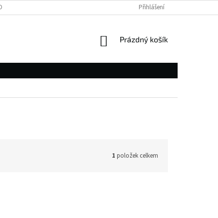
OBNÍCH ÚDAJŮ
Přihlášení
NÁKUPNÍ
Prázdný košík
KOŠÍK
1
položek celkem