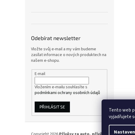
Odebírat newsletter
Vložte svůj e-mail a my vám budeme
zasílat informace o nových produktech na
našem e-shopu.
E-mail
Vložením e-mailu souhlasíte s
podmínkami ochrany osobních údajů
PŘIHLÁSIT SE
Tento web p
vyjadřujete s
Z
á
Nastaven
Copyright 2026
Přívěsy za auto, přívěsné vozíky
. Všec