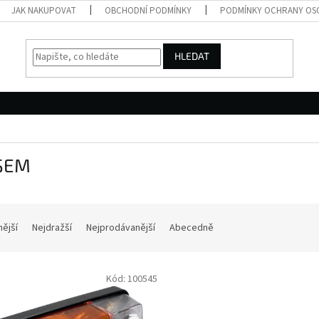
JAK NAKUPOVAT
OBCHODNÍ PODMÍNKY
PODMÍNKY OCHRANY OS
HLEDAT
SEM
nější
Nejdražší
Nejprodávanější
Abecedně
Kód:
100545