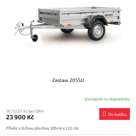
i
r
s
o
p
d
r
u
o
k
d
t
u
ů
k
t
ů
Zaslaw 205SU
Dostupné na objednávku
19 752,07 Kč bez DPH
Do košíku
23 900 Kč
Přívěs s ložnou plochou 205cm x 122 cm.