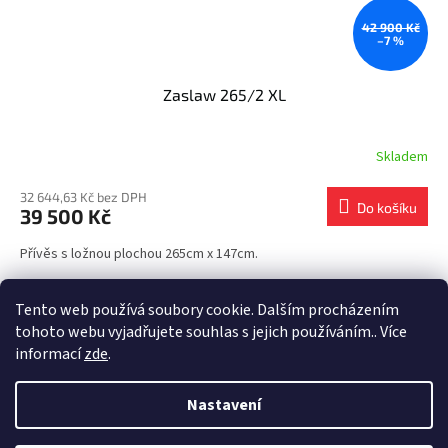
42 900 Kč
–7 %
Zaslaw 265/2 XL
Skladem
32 644,63 Kč bez DPH
Do košíku
39 500 Kč
Přívěs s ložnou plochou 265cm x 147cm.
5
položek celkem
O
Tento web používá soubory cookie. Dalším procházením
v
tohoto webu vyjadřujete souhlas s jejich používáním.. Více
l
Z
informací
zde
.
á
á
d
Vytvořil Shoptet
p
a
Nastavení
a
c
t
í