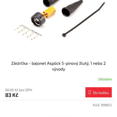
s
k
p
t
r
ů
o
d
u
k
t
ů
Zástrčka - bajonet Aspöck 5-pinový žlutý, 1 nebo 2
vývody
Skladem
68,60 Kč bez DPH
Do košíku
83 Kč
Kód:
999852