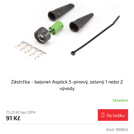
Zástrčka - bajonet Aspöck 5-pinový, zelený 1 nebo 2
vývody
Skladem
75,21 Kč bez DPH
Do košíku
91 Kč
Kód:
999853