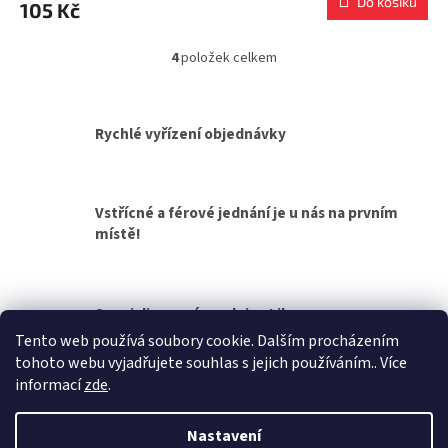
Do košíku
105 Kč
4
položek celkem
O
v
l
á
Rychlé vyřízení objednávky
d
a
c
í
Vstřícné a férové jednání je u nás na prvním
p
místě!
r
v
k
y
v
Specializovaná prodejna Liberec
ý
Tento web používá soubory cookie. Dalším procházením
p
tohoto webu vyjadřujete souhlas s jejich používáním.. Více
i
Z
informací
zde
.
s
á
u
Vytvořil Shoptet
p
Nastavení
a