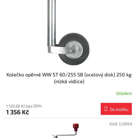
s
k
p
t
r
ů
o
d
u
k
t
ů
Kolečko opěrné WW ST 60/255 SB (ocelový disk) 250 kg
(nízká vidlice)
Skladem
1 120,66 Kč bez DPH
Do košíku
1 356 Kč
Kód:
110034