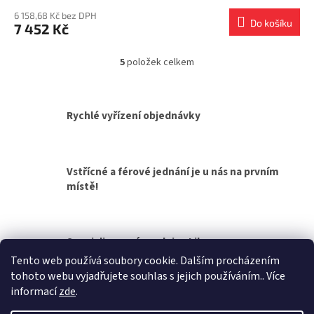
6 158,68 Kč bez DPH
Do košíku
7 452 Kč
5
položek celkem
O
v
l
á
Rychlé vyřízení objednávky
d
a
c
í
Vstřícné a férové jednání je u nás na prvním
p
místě!
r
v
k
y
v
Specializovaná prodejna Liberec
ý
Tento web používá soubory cookie. Dalším procházením
p
tohoto webu vyjadřujete souhlas s jejich používáním.. Více
i
Z
informací
zde
.
s
á
u