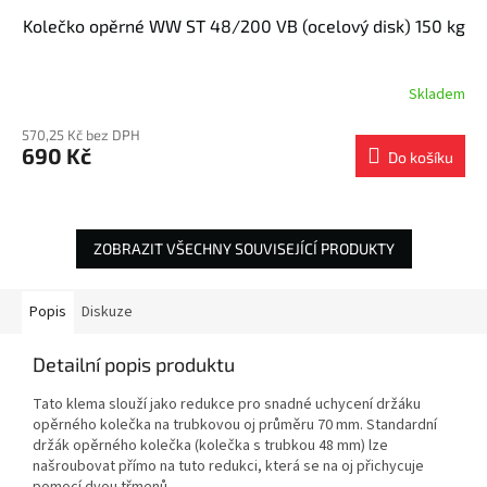
Kolečko opěrné WW ST 48/200 VB (ocelový disk) 150 kg
Skladem
570,25 Kč bez DPH
690 Kč
Do košíku
ZOBRAZIT VŠECHNY SOUVISEJÍCÍ PRODUKTY
Popis
Diskuze
Detailní popis produktu
Tato klema slouží jako redukce pro snadné uchycení držáku
opěrného kolečka na trubkovou oj průměru 70 mm. Standardní
držák opěrného kolečka (kolečka s trubkou 48 mm) lze
našroubovat přímo na tuto redukci, která se na oj přichycuje