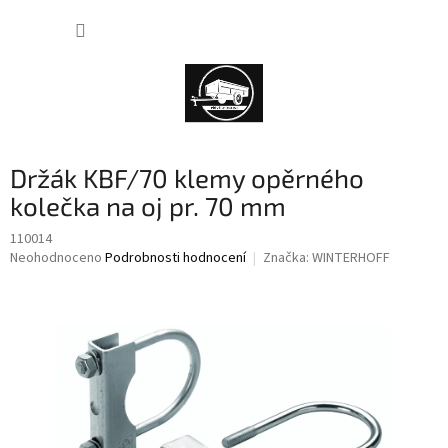
Přejít
NÁKUP
na
obsah
KOŠÍK
Držák KBF/70 klemy opěrného
kolečka na oj pr. 70 mm
110014
Průměrné
Neohodnoceno
Podrobnosti hodnocení
Značka:
WINTERHOFF
hodnocení
produktu
je
0,0
z
5
hvězdiček.