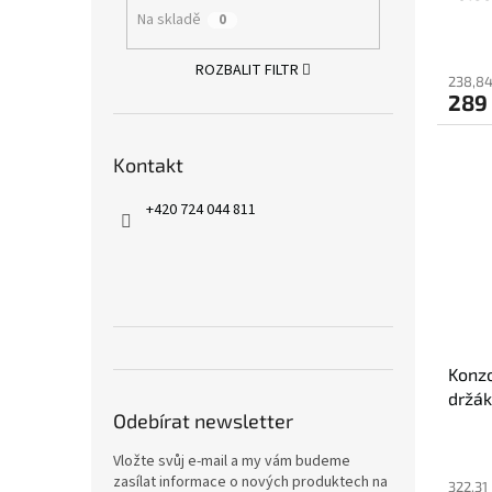
Na skladě
0
ROZBALIT FILTR
238,84
289
Kontakt
+420 724 044 811
Konzo
držák
Odebírat newsletter
Vložte svůj e-mail a my vám budeme
zasílat informace o nových produktech na
322,31