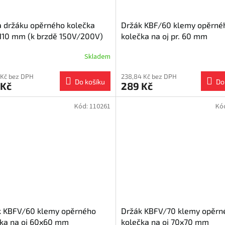
a držáku opěrného kolečka
Držák KBF/60 klemy opěrné
110 mm (k brzdě 150V/200V)
kolečka na oj pr. 60 mm
Skladem
 Kč bez DPH
238,84 Kč bez DPH
Do košíku
Do
 Kč
289 Kč
Kód:
110261
Kó
k KBFV/60 klemy opěrného
Držák KBFV/70 klemy opěrn
čka na oj 60x60 mm
kolečka na oj 70x70 mm