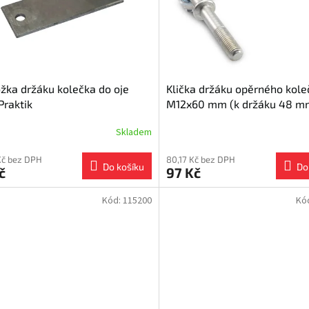
žka držáku kolečka do oje
Klička držáku opěrného kole
Praktik
M12x60 mm (k držáku 48 m
sklopná
Skladem
Kč bez DPH
80,17 Kč bez DPH
Do košíku
Do
č
97 Kč
Kód:
115200
Kó