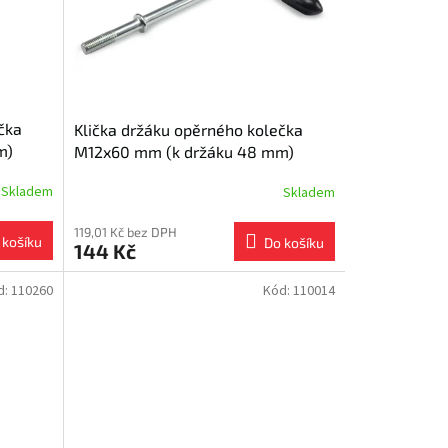
čka
Klička držáku opěrného kolečka
m)
M12x60 mm (k držáku 48 mm)
prodloužená 150V/200V
Skladem
Skladem
119,01 Kč bez DPH
 košíku
Do košíku
144 Kč
d:
110260
Kód:
110014