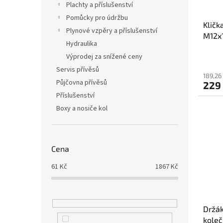
Plachty a příslušenství
Pomůcky pro údržbu
Kličk
Plynové vzpěry a příslušenství
M12x
Hydraulika
Výprodej za snížené ceny
Servis přívěsů
189,26
Půjčovna přívěsů
229
Příslušenství
Boxy a nosiče kol
Cena
61
Kč
1867
Kč
Držá
kole