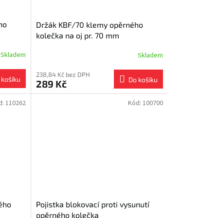
ho
Držák KBF/70 klemy opěrného
kolečka na oj pr. 70 mm
Skladem
Skladem
238,84 Kč bez DPH
 košíku
Do košíku
289 Kč
d:
110262
Kód:
100700
ého
Pojistka blokovací proti vysunutí
opěrného kolečka