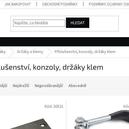
JAK NAKUPOVAT
OBCHODNÍ PODMÍNKY
PODMÍNKY OCHRANY OS
HLEDAT
žáky
Držáky a klemy
Příslušenství, konzoly, držáky klem
lušenství, konzoly, držáky klem
nější
Nejdražší
Nejprodávanější
Abecedně
Kód:
30521
Kó