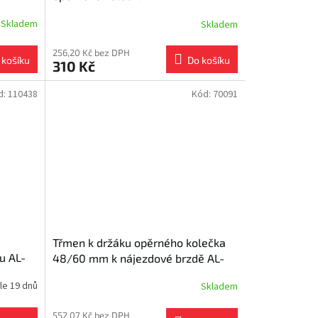
Skladem
Skladem
256,20 Kč bez DPH
 košíku
Do košíku
310 Kč
d:
110438
Kód:
70091
Třmen k držáku opěrného kolečka
u AL-
48/60 mm k nájezdové brzdě AL-
AM
KO 3000V/3500V Profi
le 19 dnů
Skladem
552,07 Kč bez DPH