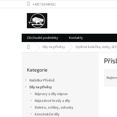
Přejít
+420 724 044 811
na
obsah
Obchodní podmínky
Kontakty
Domů
Díly na přívěsy
Opěrná kolečka, nohy, dr
P
Přís
o
Přeskočit
s
Kategorie
kategorie
Ř
t
a
r
Nejlev
Nabídka Přívěsů
z
a
Díly na přívěsy
e
n
V
n
Nápravy a díly náprav
n
ý
í
í
Nájezdové brzdy a díly
p
p
p
Elektro, svítilny, odrazky
i
r
a
Konstrukční díly