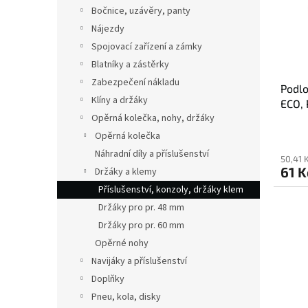
s
o
n
Bočnice, uzávěry, panty
p
d
e
Nájezdy
r
u
l
o
k
Spojovací zařízení a zámky
d
t
Blatníky a zástěrky
u
ů
Zabezpečení nákladu
Podlo
k
Klíny a držáky
ECO, 
t
Opěrná kolečka, nohy, držáky
ů
Opěrná kolečka
Náhradní díly a příslušenství
50,41 
61 K
Držáky a klemy
Příslušenství, konzoly, držáky klem
Držáky pro pr. 48 mm
Držáky pro pr. 60 mm
Opěrné nohy
Navijáky a příslušenství
Doplňky
Pneu, kola, disky