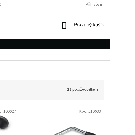
OBNÍCH ÚDAJŮ
Přihlášení
NÁKUPNÍ
Prázdný košík
KOŠÍK
19
položek celkem
d:
100927
Kód:
110633