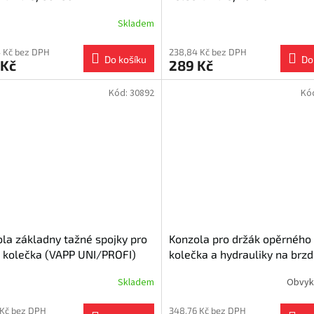
Skladem
 Kč bez DPH
238,84 Kč bez DPH
Do košíku
Do
 Kč
289 Kč
Kód:
30892
Kó
la základny tažné spojky pro
Konzola pro držák opěrného
 kolečka (VAPP UNI/PROFI)
kolečka a hydrauliky na brzd
KO 161S/251S pro přívěs AD
Skladem
Obvyk
 Kč bez DPH
348,76 Kč bez DPH