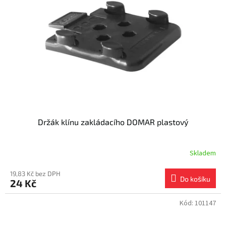
s
k
p
t
r
ů
o
d
u
k
t
ů
Držák klínu zakládacího DOMAR plastový
Skladem
19,83 Kč bez DPH
Do košíku
24 Kč
Kód:
101147