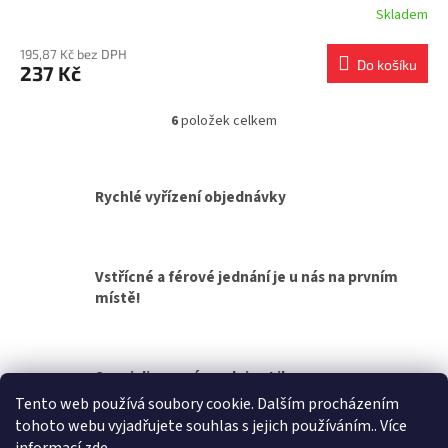
Skladem
195,87 Kč bez DPH
Do košíku
237 Kč
6
položek celkem
O
v
l
á
Rychlé vyřízení objednávky
d
a
c
í
Vstřícné a férové jednání je u nás na prvním
p
místě!
r
v
k
y
v
Specializovaná prodejna Liberec
ý
Tento web používá soubory cookie. Dalším procházením
p
tohoto webu vyjadřujete souhlas s jejich používáním.. Více
i
Z