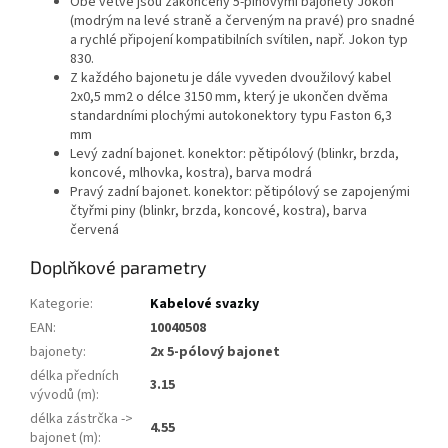
Obě větve jsou zakončeny 5-pinovými bajonety Jokon
(modrým na levé straně a červeným na pravé) pro snadné
a rychlé připojení kompatibilních svítilen, např. Jokon typ
830.
Z každého bajonetu je dále vyveden dvoužilový kabel
2x0,5 mm2 o délce 3150 mm, který je ukončen dvěma
standardními plochými autokonektory typu Faston 6,3
mm
Levý zadní bajonet. konektor: pětipólový (blinkr, brzda,
koncové, mlhovka, kostra), barva modrá
Pravý zadní bajonet. konektor: pětipólový se zapojenými
čtyřmi piny (blinkr, brzda, koncové, kostra), barva
červená
Doplňkové parametry
Kategorie
:
Kabelové svazky
EAN
:
10040508
bajonety
:
2x 5-pólový bajonet
délka předních
3.15
vývodů (m)
:
délka zástrčka ->
4.55
bajonet (m)
: