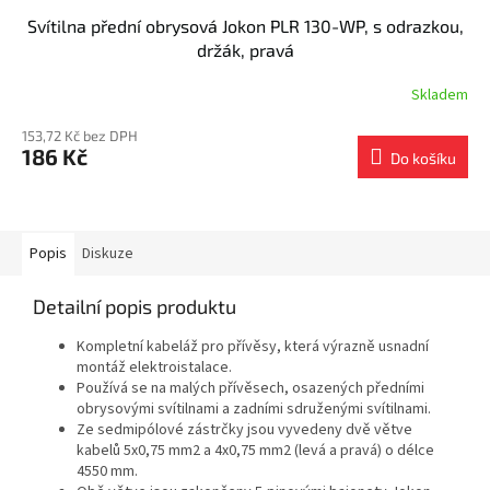
Svítilna přední obrysová Jokon PLR 130-WP, s odrazkou,
držák, pravá
Skladem
153,72 Kč bez DPH
186 Kč
Do košíku
Popis
Diskuze
Detailní popis produktu
Kompletní kabeláž pro přívěsy, která výrazně usnadní
montáž elektroistalace.
Používá se na malých přívěsech, osazených předními
obrysovými svítilnami a zadními sdruženými svítilnami.
Ze sedmipólové zástrčky jsou vyvedeny dvě větve
kabelů 5x0,75 mm2 a 4x0,75 mm2 (levá a pravá) o délce
4550 mm.