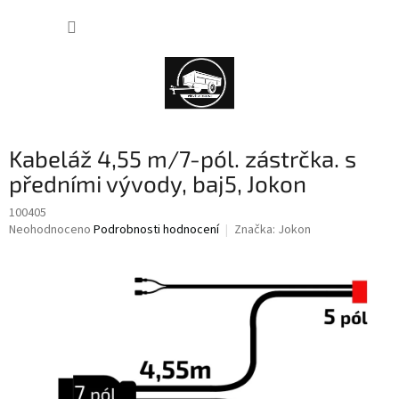
Přejít
NÁKUP
na
obsah
KOŠÍK
Kabeláž 4,55 m/7-pól. zástrčka. s
předními vývody, baj5, Jokon
100405
Průměrné
Neohodnoceno
Podrobnosti hodnocení
Značka:
Jokon
hodnocení
produktu
je
0,0
z
5
hvězdiček.