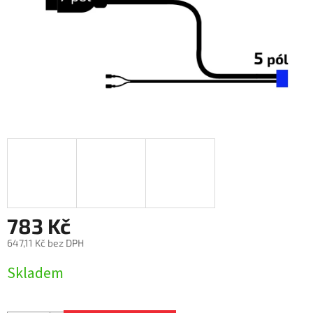
783 Kč
647,11 Kč bez DPH
Měrná
Skladem
cena: