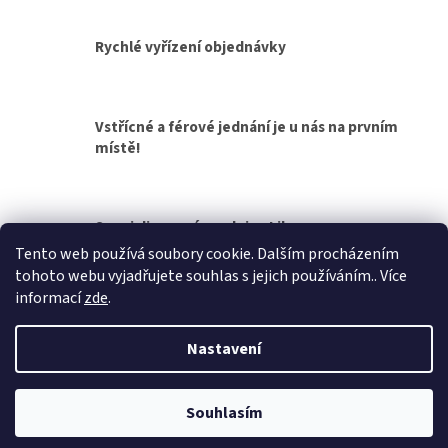
d
v
a
á
c
Rychlé vyřízení objednávky
n
í
í
p
r
v
Vstřícné a férové jednání je u nás na prvním
k
místě!
y
v
ý
p
Specializovaná prodejna Liberec
i
s
Tento web používá soubory cookie. Dalším procházením
u
tohoto webu vyjadřujete souhlas s jejich používáním.. Více
Z
informací
zde
.
á
Vytvořil Shoptet
p
Nastavení
a
t
Copyright 2026
Přívěsy za auto, přívěsné vozíky
. Všechna práva
í
Souhlasím
vyhrazena.