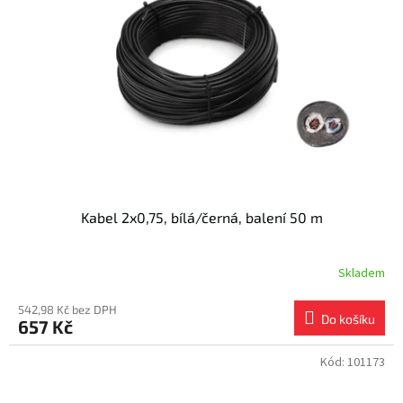
s
k
p
t
r
ů
o
d
u
k
t
ů
Kabel 2x0,75, bílá/černá, balení 50 m
Skladem
542,98 Kč bez DPH
Do košíku
657 Kč
Kód:
101173