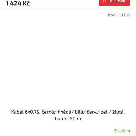
Do košíku
1 424 Kč
Kód:
101182
Kabel 6x0,75, černá/ hnědá/ bílá/ červ./ zel./ žlutá,
balení 50 m
Skladem