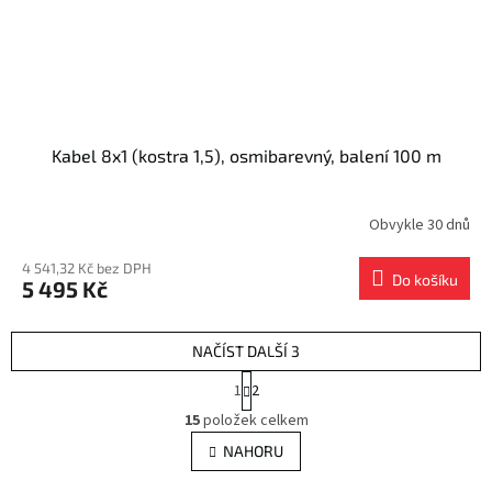
Kabel 8x1 (kostra 1,5), osmibarevný, balení 100 m
Obvykle 30 dnů
4 541,32 Kč bez DPH
Do košíku
5 495 Kč
NAČÍST DALŠÍ 3
S
1
2
t
O
r
15
položek celkem
v
á
l
NAHORU
n
á
k
o