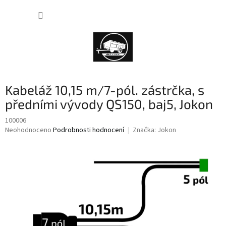
Přejít
NÁKUP
na
obsah
KOŠÍK
Kabeláž 10,15 m/7-pól. zástrčka, s
předními vývody QS150, baj5, Jokon
100006
Průměrné
Neohodnoceno
Podrobnosti hodnocení
Značka:
Jokon
hodnocení
produktu
je
0,0
z
5
hvězdiček.