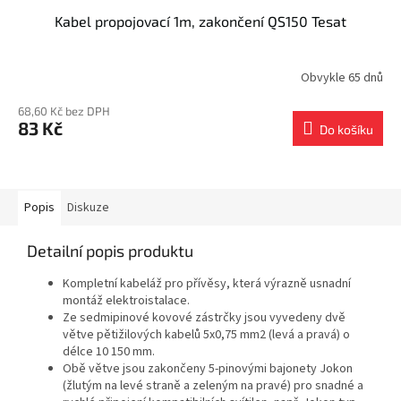
Kabel propojovací 1m, zakončení QS150 Tesat
Obvykle 65 dnů
68,60 Kč bez DPH
83 Kč
Do košíku
Popis
Diskuze
Detailní popis produktu
Kompletní kabeláž pro přívěsy, která výrazně usnadní
montáž elektroistalace.
Ze sedmipinové kovové zástrčky jsou vyvedeny dvě
větve pětižilových kabelů 5x0,75 mm2 (levá a pravá) o
délce 10 150 mm.
Obě větve jsou zakončeny 5-pinovými bajonety Jokon
(žlutým na levé straně a zeleným na pravé) pro snadné a