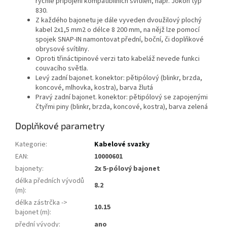
rychlé připojení kompatibilních svítilen, např. Jokon typ
830.
Z každého bajonetu je dále vyveden dvoužilový plochý
kabel 2x1,5 mm2 o délce 8 200 mm, na nějž lze pomocí
spojek SNAP-IN namontovat přední, boční, či doplňkové
obrysové svítilny.
Oproti třináctipinové verzi tato kabeláž nevede funkci
couvacího světla.
Levý zadní bajonet. konektor: pětipólový (blinkr, brzda,
koncové, mlhovka, kostra), barva žlutá
Pravý zadní bajonet. konektor: pětipólový se zapojenými
čtyřmi piny (blinkr, brzda, koncové, kostra), barva zelená
Doplňkové parametry
Kategorie
:
Kabelové svazky
EAN
:
10000601
bajonety
:
2x 5-pólový bajonet
délka předních vývodů
8.2
(m)
:
délka zástrčka ->
10.15
bajonet (m)
:
přední vývody
:
ano