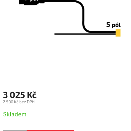
3 025 Kč
2 500 Kč bez DPH
Měrná
Skladem
cena: