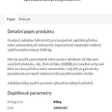
Popis
Diskuze
Detailní popis produktu
Ocelový zakládací klín AL-KO pro bezpečné zajištění přívěsu
nebo automobilu při odstavení. Doporučené maximální zatížení
zajišťovaného kola je 5000 kg.
Klín lze použít samostatně nebo spolu s držákem (držák není
součástí dodávky, obj. číslo držáku
) pro snadné uchycení
110258
klínu na rámu přívěsu nebo automobilu. Celý klín je galvanicky
pozinkován pro lepší odolnost vůči povětrnostním vlivům
Zakládací klíny patří k povinné výbavě brzděných přívěsů.
Doplňkové parametry
Kategorie
:
Klíny
EAN
:
10093207