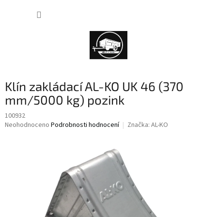
Přejít
NÁKUP
na
obsah
KOŠÍK
Klín zakládací AL-KO UK 46 (370
mm/5000 kg) pozink
100932
Průměrné
Neohodnoceno
Podrobnosti hodnocení
Značka:
AL-KO
hodnocení
produktu
je
0,0
z
5
hvězdiček.