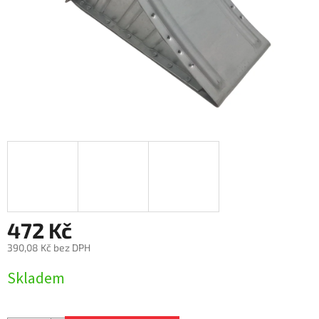
472 Kč
390,08 Kč bez DPH
Měrná
Skladem
cena: