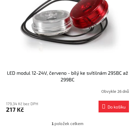
s
k
p
t
r
ů
o
d
u
k
t
ů
LED modul 12-24V, červeno - bílý ke svítilnám 295BC až
299BC
Obvykle 26 dnů
179,34 Kč bez DPH
Do košíku
217 Kč
1
položek celkem
O
v