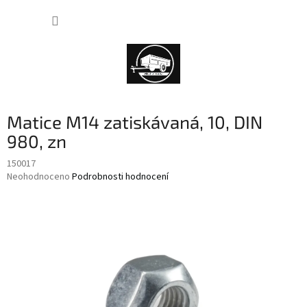
Přejít
NÁKUP
na
obsah
KOŠÍK
Matice M14 zatiskávaná, 10, DIN
980, zn
150017
Průměrné
Neohodnoceno
Podrobnosti hodnocení
hodnocení
produktu
je
0,0
z
5
hvězdiček.