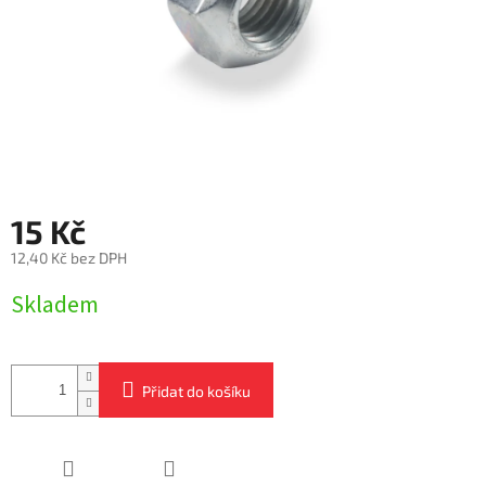
15 Kč
12,40 Kč bez DPH
Měrná
Skladem
cena:
Přidat do košíku